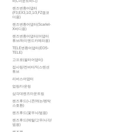
비C마운트바디)
렌즈변환어댑터
(F3,EX3,1/2,1/3,FZ캠코
더용)
렌즈변환어댑터(Scarlet-
X바디용)
렌즈변환어댑터(어댑터
튜브/하이엔드카메라용)
TELE변환어댑터(EOS-
TELE)
고프로(필터어댑터)
접사링/컨버터/익스텐션
튜브
리버스어댑터
업링/다운링
삼각대렌즈마운트링
렌즈후드(니콘/캐논/펜탁
스호환)
렌즈후드(꽃무늬/범용)
렌즈후드(메탈/고무/사각/
범용)