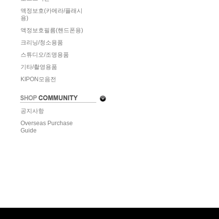
액정보호(카메라/플래시
용)
액정보호필름(핸드폰용)
크리닝/청소용품
스튜디오/조명용품
기타/촬영용품
KIPON모음전
공지사항
Overseas Purchase
Guide