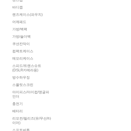
렌즈캡
바디캡
렌즈케이스(파우치)
어깨패드
가방/백팩
가방/숄더백
쿠션칸막이
컴팩트케이스
메모리케이스
스피드/트랜스슈트
(DSLR카메라용)
방수하우징
스플릿스크린
아이피스/아이컵/앵글파
인더
충전기
배터리
리모컨/릴리즈(유/무선/타
이머)
소프트버튼