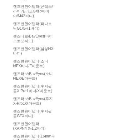
렌즈변환어댑터(콘탁스/
라이카/리코GXR/마미
야/M42바디)
렌즈변환어댑터(파나소
닉G1/GH1바디)
렌즈터보/BavEyes(마이
크로포써드)
렌즈변환어댑터(삼성NX
바디)
렌즈변환어댑터(소니
NEX바디/E마운트)
렌즈터보/BavEyes(소니
NEX/E마운트)
렌즈변환어댑터(후지필
름X-Pro1바디/X마운트)
렌즈터보/BavEyes(후지
X-Pro1/X마운트)
렌즈변환어댑터(후지필
름GFX바디)
렌즈변환어댑터
(XAPN/TX-1,2바디)
렌즈변환어댑터(16mm무