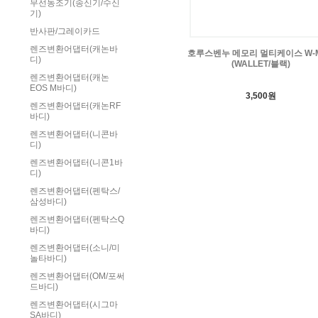
무선동조기(송신기/수신
기)
반사판/그레이카드
렌즈변환어댑터(캐논바
호루스벤누 메모리 멀티케이스 W-
디)
(WALLET/블랙)
렌즈변환어댑터(캐논
EOS M바디)
3,500원
렌즈변환어댑터(캐논RF
바디)
렌즈변환어댑터(니콘바
디)
렌즈변환어댑터(니콘1바
디)
렌즈변환어댑터(펜탁스/
삼성바디)
렌즈변환어댑터(펜탁스Q
바디)
렌즈변환어댑터(소니/미
놀타바디)
렌즈변환어댑터(OM/포써
드바디)
렌즈변환어댑터(시그마
SA바디)