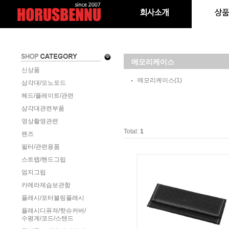
메모리케이스
신상품
메모리케이스
(1)
삼각대/모노포드
헤드/플레이트/관련
삼각대관련부품
영상촬영관련
Total:
1
렌즈
필터/관련용품
스트랩/핸드그립
엄지그립
카메라제습보관함
플래시/포터블링플래시
플래시디퓨져/핫슈커버/
수평계/코드/스탠드