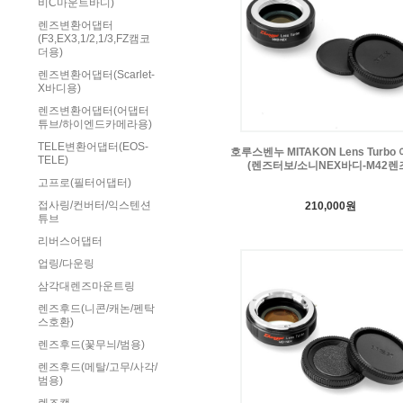
비C마운트바디)
렌즈변환어댑터
(F3,EX3,1/2,1/3,FZ캠코
더용)
렌즈변환어댑터(Scarlet-
X바디용)
렌즈변환어댑터(어댑터
튜브/하이엔드카메라용)
TELE변환어댑터(EOS-
호루스벤누 MITAKON Lens Turbo
TELE)
(렌즈터보/소니NEX바디-M42렌
고프로(필터어댑터)
접사링/컨버터/익스텐션
210,000원
튜브
리버스어댑터
업링/다운링
삼각대렌즈마운트링
렌즈후드(니콘/캐논/펜탁
스호환)
렌즈후드(꽃무늬/범용)
렌즈후드(메탈/고무/사각/
범용)