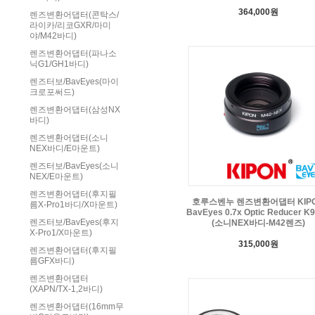
364,000원
렌즈변환어댑터(콘탁스/
라이카/리코GXR/마미
야/M42바디)
렌즈변환어댑터(파나소
닉G1/GH1바디)
렌즈터보/BavEyes(마이
크로포써드)
렌즈변환어댑터(삼성NX
바디)
렌즈변환어댑터(소니
NEX바디/E마운트)
렌즈터보/BavEyes(소니
NEX/E마운트)
렌즈변환어댑터(후지필
호루스벤누 렌즈변환어댑터 KIP
름X-Pro1바디/X마운트)
BavEyes 0.7x Optic Reducer K
렌즈터보/BavEyes(후지
(소니NEX바디-M42렌즈)
X-Pro1/X마운트)
315,000원
렌즈변환어댑터(후지필
름GFX바디)
렌즈변환어댑터
(XAPN/TX-1,2바디)
렌즈변환어댑터(16mm무