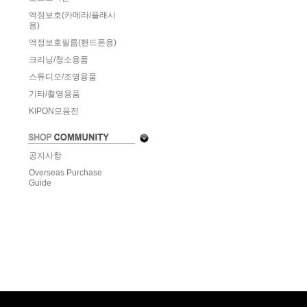
액정보호(카메라/플래시
용)
액정보호필름(핸드폰용)
크리닝/청소용품
스튜디오/조명용품
기타/촬영용품
KIPON모음전
공지사항
Overseas Purchase
Guide