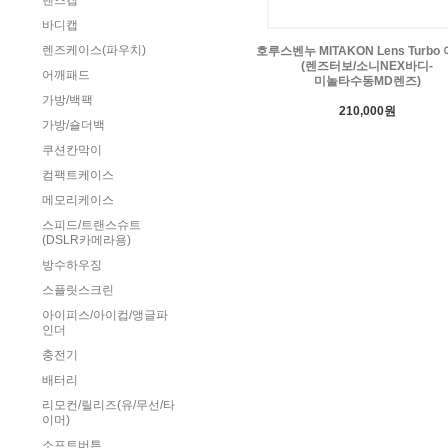
렌즈캡
바디캡
렌즈케이스(파우치)
호루스벤누 MITAKON Lens Turbo
(렌즈터보/소니NEX바디-
어깨패드
미놀타수동MD렌즈)
가방/백팩
210,000원
가방/숄더백
쿠션칸막이
컴팩트케이스
메모리케이스
스피드/트랜스슈트
(DSLR카메라용)
방수하우징
스플릿스크린
아이피스/아이컵/앵글파
인더
충전기
배터리
리모컨/릴리즈(유/무선/타
이머)
소프트버튼