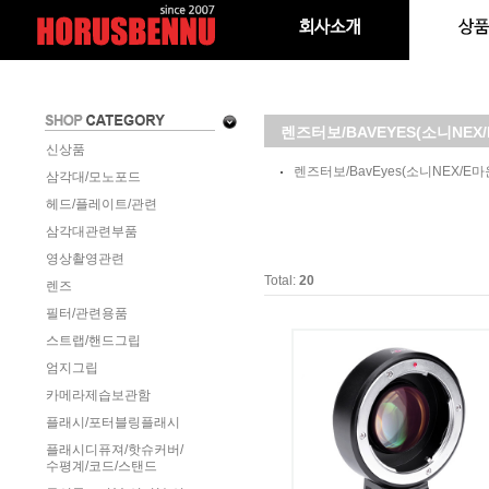
렌즈터보/BAVEYES(소니NEX
신상품
렌즈터보/BavEyes(소니NEX/E마
삼각대/모노포드
헤드/플레이트/관련
삼각대관련부품
영상촬영관련
Total:
20
렌즈
필터/관련용품
스트랩/핸드그립
엄지그립
카메라제습보관함
플래시/포터블링플래시
플래시디퓨져/핫슈커버/
수평계/코드/스탠드