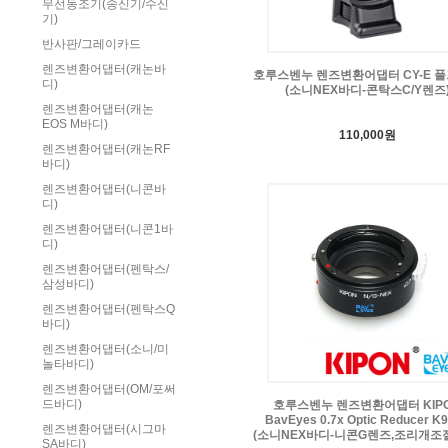
무선동조기(송신기/수신
기)
반사판/그레이카드
렌즈변환어댑터(캐논바
호루스벤누 렌즈변환어댑터 CY-E 
디)
(소니NEX바디-콘탁스C/Y렌즈
렌즈변환어댑터(캐논
EOS M바디)
110,000원
렌즈변환어댑터(캐논RF
바디)
렌즈변환어댑터(니콘바
디)
렌즈변환어댑터(니콘1바
디)
렌즈변환어댑터(펜탁스/
삼성바디)
렌즈변환어댑터(펜탁스Q
바디)
렌즈변환어댑터(소니/미
놀타바디)
렌즈변환어댑터(OM/포써
드바디)
호루스벤누 렌즈변환어댑터 KIP
BavEyes 0.7x Optic Reducer K
렌즈변환어댑터(시그마
(소니NEX바디-니콘G렌즈,조리개조
SA바디)