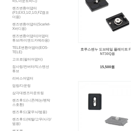
비C마운트바디)
렌즈변환어댑터
(F3,EX3,1/2,1/3,FZ캠코
더용)
렌즈변환어댑터(Scarlet-
X바디용)
렌즈변환어댑터(어댑터
튜브/하이엔드카메라용)
TELE변환어댑터(EOS-
호루스벤누 도브테일 플레이트 F
TELE)
NT30Q용
고프로(필터어댑터)
접사링/컨버터/익스텐션
15,500원
튜브
리버스어댑터
업링/다운링
삼각대렌즈마운트링
렌즈후드(니콘/캐논/펜탁
스호환)
렌즈후드(꽃무늬/범용)
렌즈후드(메탈/고무/사각/
범용)