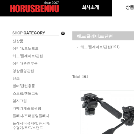
헤드/플레이트/관련
신상품
헤드/플레이트/관련
(191)
삼각대/모노포드
헤드/플레이트/관련
삼각대관련부품
영상촬영관련
Total:
191
렌즈
필터/관련용품
스트랩/핸드그립
엄지그립
카메라제습보관함
플래시/포터블링플래시
플래시디퓨져/핫슈커버/
수평계/코드/스탠드