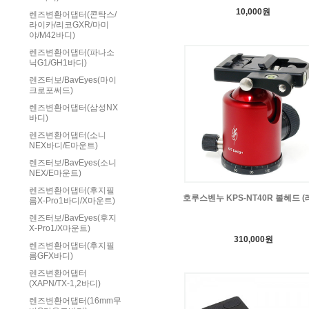
10,000원
렌즈변환어댑터(콘탁스/
라이카/리코GXR/마미
야/M42바디)
렌즈변환어댑터(파나소
닉G1/GH1바디)
렌즈터보/BavEyes(마이
크로포써드)
렌즈변환어댑터(삼성NX
바디)
렌즈변환어댑터(소니
NEX바디/E마운트)
렌즈터보/BavEyes(소니
NEX/E마운트)
렌즈변환어댑터(후지필
호루스벤누 KPS-NT40R 볼헤드 (
름X-Pro1바디/X마운트)
렌즈터보/BavEyes(후지
X-Pro1/X마운트)
310,000원
렌즈변환어댑터(후지필
름GFX바디)
렌즈변환어댑터
(XAPN/TX-1,2바디)
렌즈변환어댑터(16mm무