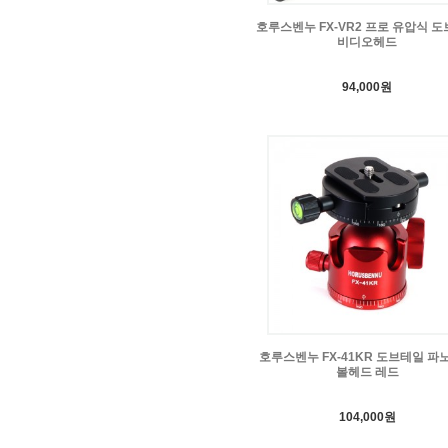
호루스벤누 FX-VR2 프로 유압식 
비디오헤드
94,000원
호루스벤누 FX-41KR 도브테일 파
볼헤드 레드
104,000원