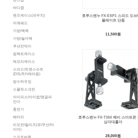
렌즈캡
바디캡
렌즈케이스(파우치)
호루스벤누 FX-EXP1 스피드 도
플레이트 단품
어깨패드
가방/백팩
11,500원
가방/숄더백
쿠션칸막이
컴팩트케이스
메모리케이스
스피드/트랜스슈트
(DSLR카메라용)
방수하우징
스플릿스크린
아이피스/아이컵/앵글파
인더
충전기
배터리
호루스벤누 FX-T360 헤비 스마트폰
삼각대홀더
리모컨/릴리즈(유/무선/타
이머)
28,000원
소프트버튼