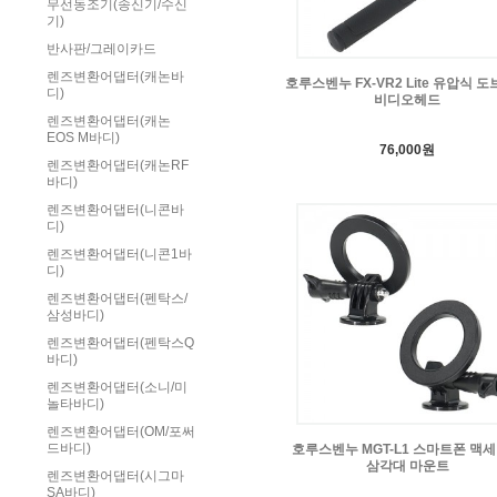
무선동조기(송신기/수신
기)
반사판/그레이카드
렌즈변환어댑터(캐논바
호루스벤누 FX-VR2 Lite 유압식 
디)
비디오헤드
렌즈변환어댑터(캐논
EOS M바디)
76,000원
렌즈변환어댑터(캐논RF
바디)
렌즈변환어댑터(니콘바
디)
렌즈변환어댑터(니콘1바
디)
렌즈변환어댑터(펜탁스/
삼성바디)
렌즈변환어댑터(펜탁스Q
바디)
렌즈변환어댑터(소니/미
놀타바디)
렌즈변환어댑터(OM/포써
드바디)
호루스벤누 MGT-L1 스마트폰 맥
삼각대 마운트
렌즈변환어댑터(시그마
SA바디)