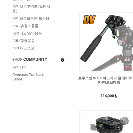
액정보호(카메라/플래시
용)
액정보호필름(핸드폰용)
크리닝/청소용품
스튜디오/조명용품
기타/촬영용품
KIPON모음전
공지사항
Overseas Purchase
호루스벤누 DV 파노라마 플레이트
Guide
카본/도브테일
114,000원