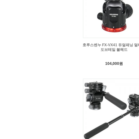
호루스벤누 FX-VX41 듀얼패닝 
도브테일 볼헤드
104,000원