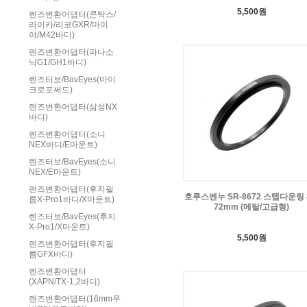
5,500원
렌즈변환어댑터(콘탁스/
라이카/리코GXR/마미
야/M42바디)
렌즈변환어댑터(파나소
닉G1/GH1바디)
렌즈터보/BavEyes(마이
크로포써드)
렌즈변환어댑터(삼성NX
바디)
렌즈변환어댑터(소니
NEX바디/E마운트)
렌즈터보/BavEyes(소니
NEX/E마운트)
렌즈변환어댑터(후지필
호루스벤누 SR-8672 스텝다운링 8
름X-Pro1바디/X마운트)
72mm (메탈/고급형)
렌즈터보/BavEyes(후지
X-Pro1/X마운트)
5,500원
렌즈변환어댑터(후지필
름GFX바디)
렌즈변환어댑터
(XAPN/TX-1,2바디)
렌즈변환어댑터(16mm무