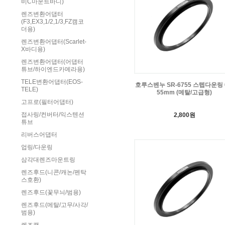
비C마운트바디)
렌즈변환어댑터
(F3,EX3,1/2,1/3,FZ캠코
더용)
렌즈변환어댑터(Scarlet-
X바디용)
렌즈변환어댑터(어댑터
튜브/하이엔드카메라용)
TELE변환어댑터(EOS-
호루스벤누 SR-6755 스텝다운링 6
TELE)
55mm (메탈/고급형)
고프로(필터어댑터)
접사링/컨버터/익스텐션
2,800원
튜브
리버스어댑터
업링/다운링
삼각대렌즈마운트링
렌즈후드(니콘/캐논/펜탁
스호환)
렌즈후드(꽃무늬/범용)
렌즈후드(메탈/고무/사각/
범용)