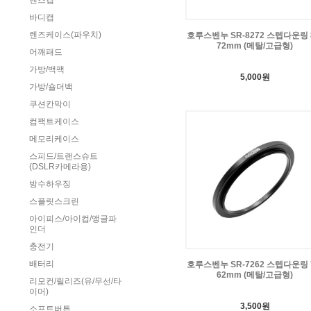
렌즈캡
바디캡
렌즈케이스(파우치)
호루스벤누 SR-8272 스텝다운링 8
72mm (메탈/고급형)
어깨패드
가방/백팩
5,000원
가방/숄더백
쿠션칸막이
컴팩트케이스
메모리케이스
스피드/트랜스슈트
(DSLR카메라용)
방수하우징
스플릿스크린
아이피스/아이컵/앵글파
인더
충전기
배터리
호루스벤누 SR-7262 스텝다운링 7
62mm (메탈/고급형)
리모컨/릴리즈(유/무선/타
이머)
3,500원
소프트버튼