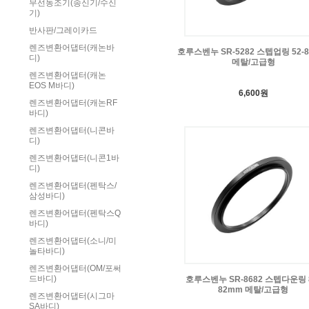
무선동조기(송신기/수신
기)
반사판/그레이카드
렌즈변환어댑터(캐논바
호루스벤누 SR-5282 스텝업링 52-
디)
메탈/고급형
렌즈변환어댑터(캐논
EOS M바디)
6,600원
렌즈변환어댑터(캐논RF
바디)
렌즈변환어댑터(니콘바
디)
렌즈변환어댑터(니콘1바
디)
렌즈변환어댑터(펜탁스/
삼성바디)
렌즈변환어댑터(펜탁스Q
바디)
렌즈변환어댑터(소니/미
놀타바디)
렌즈변환어댑터(OM/포써
드바디)
호루스벤누 SR-8682 스텝다운링 8
82mm 메탈/고급형
렌즈변환어댑터(시그마
SA바디)