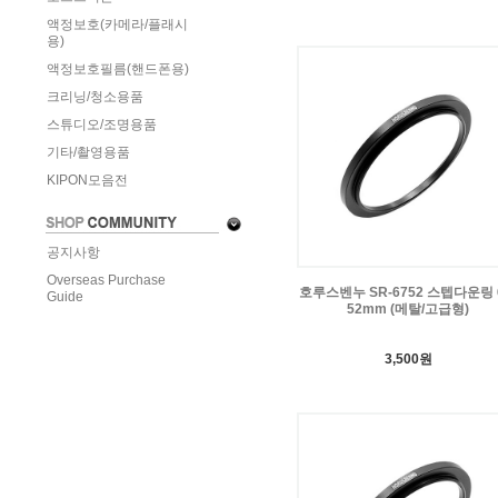
액정보호(카메라/플래시
용)
액정보호필름(핸드폰용)
크리닝/청소용품
스튜디오/조명용품
기타/촬영용품
KIPON모음전
공지사항
Overseas Purchase
호루스벤누 SR-6752 스텝다운링 6
Guide
52mm (메탈/고급형)
3,500원