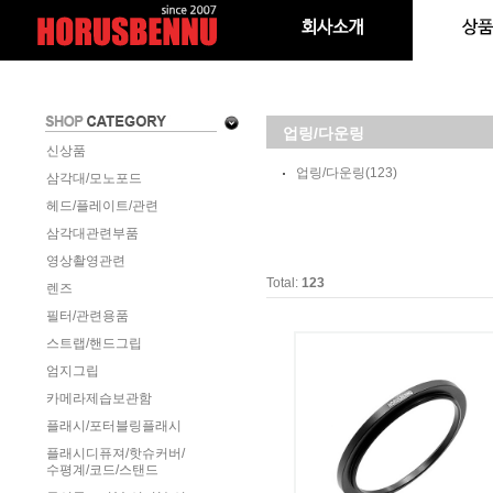
업링/다운링
신상품
업링/다운링
(123)
삼각대/모노포드
헤드/플레이트/관련
삼각대관련부품
영상촬영관련
Total:
123
렌즈
필터/관련용품
스트랩/핸드그립
엄지그립
카메라제습보관함
플래시/포터블링플래시
플래시디퓨져/핫슈커버/
수평계/코드/스탠드