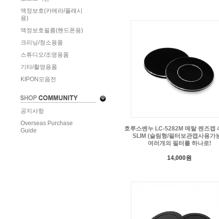
액정보호(카메라/플래시
용)
액정보호필름(핸드폰용)
크리닝/청소용품
스튜디오/조명용품
기타/촬영용품
KIPON모음전
공지사항
Overseas Purchase
호루스벤누 LC-5282M 메탈 렌즈캡 
Guide
SLIM (슬림형/필터보관캡사용가능)
여러개의 필터를 하나로!
14,000원