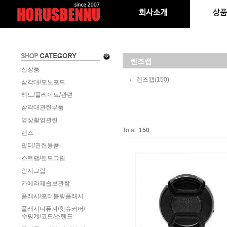
렌즈캡
신상품
렌즈캡
(150)
삼각대/모노포드
헤드/플레이트/관련
삼각대관련부품
영상촬영관련
Total:
150
렌즈
필터/관련용품
스트랩/핸드그립
엄지그립
카메라제습보관함
플래시/포터블링플래시
플래시디퓨져/핫슈커버/
수평계/코드/스탠드