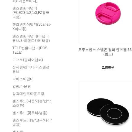
비C마운트바디)
렌즈변환어댑터
(F3,EX3,1/2,1/3,FZ캠코
더용)
렌즈변환어댑터(Scarlet-
X바디용)
렌즈변환어댑터(어댑터
튜브/하이엔드카메라용)
TELE변환어댑터(EOS-
호루스벤누 스넵온 컬러 렌즈캡 5
TELE)
(핑크)
고프로(필터어댑터)
접사링/컨버터/익스텐션
2,800원
튜브
리버스어댑터
업링/다운링
삼각대렌즈마운트링
렌즈후드(니콘/캐논/펜탁
스호환)
렌즈후드(꽃무늬/범용)
렌즈후드(메탈/고무/사각/
범용)