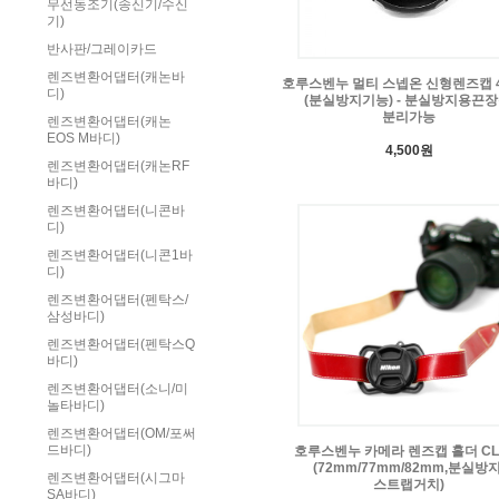
무선동조기(송신기/수신
기)
반사판/그레이카드
렌즈변환어댑터(캐논바
호루스벤누 멀티 스넵온 신형렌즈캡 
디)
(분실방지기능) - 분실방지용끈장
분리가능
렌즈변환어댑터(캐논
EOS M바디)
4,500원
렌즈변환어댑터(캐논RF
바디)
렌즈변환어댑터(니콘바
디)
렌즈변환어댑터(니콘1바
디)
렌즈변환어댑터(펜탁스/
삼성바디)
렌즈변환어댑터(펜탁스Q
바디)
렌즈변환어댑터(소니/미
놀타바디)
렌즈변환어댑터(OM/포써
드바디)
호루스벤누 카메라 렌즈캡 홀더 CL
(72mm/77mm/82mm,분실방지
렌즈변환어댑터(시그마
스트랩거치)
SA바디)