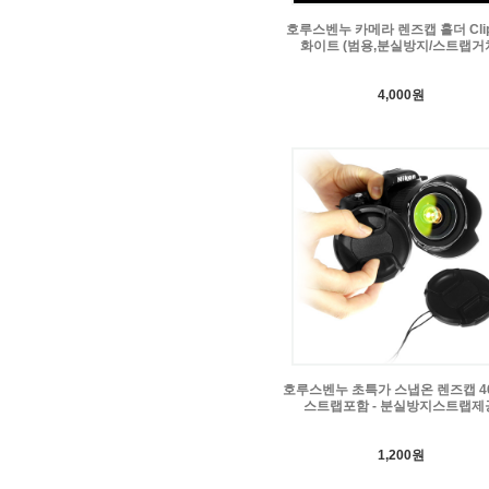
호루스벤누 카메라 렌즈캡 홀더 Clip
화이트 (범용,분실방지/스트랩거
4,000원
호루스벤누 초특가 스냅온 렌즈캡 4
스트랩포함 - 분실방지스트랩제
1,200원