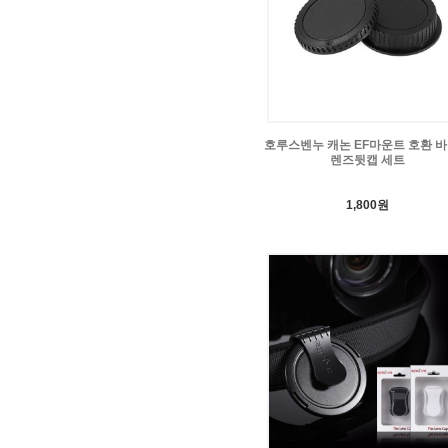
호루스벤누 캐논 EF마운트 호환 
렌즈뒷캡 세트
1,800원