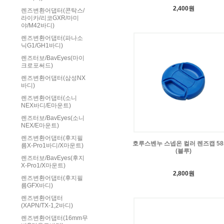
2,400원
렌즈변환어댑터(콘탁스/
라이카/리코GXR/마미
야/M42바디)
렌즈변환어댑터(파나소
닉G1/GH1바디)
렌즈터보/BavEyes(마이
크로포써드)
렌즈변환어댑터(삼성NX
바디)
렌즈변환어댑터(소니
NEX바디/E마운트)
렌즈터보/BavEyes(소니
NEX/E마운트)
렌즈변환어댑터(후지필
호루스벤누 스넵온 컬러 렌즈캡 5
름X-Pro1바디/X마운트)
(블루)
렌즈터보/BavEyes(후지
X-Pro1/X마운트)
2,800원
렌즈변환어댑터(후지필
름GFX바디)
렌즈변환어댑터
(XAPN/TX-1,2바디)
렌즈변환어댑터(16mm무