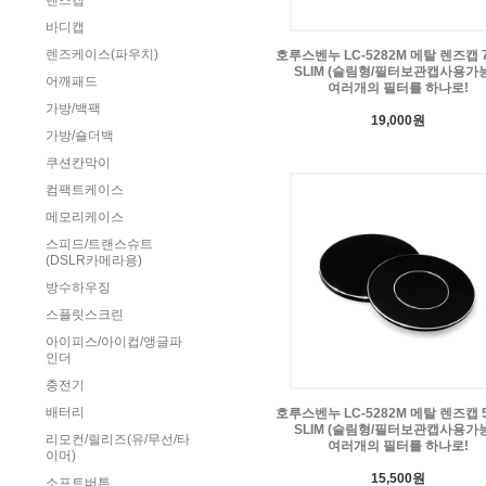
렌즈캡
바디캡
렌즈케이스(파우치)
호루스벤누 LC-5282M 메탈 렌즈캡 
SLIM (슬림형/필터보관캡사용가능)
어깨패드
여러개의 필터를 하나로!
가방/백팩
19,000원
가방/숄더백
쿠션칸막이
컴팩트케이스
메모리케이스
스피드/트랜스슈트
(DSLR카메라용)
방수하우징
스플릿스크린
아이피스/아이컵/앵글파
인더
충전기
배터리
호루스벤누 LC-5282M 메탈 렌즈캡 
SLIM (슬림형/필터보관캡사용가능)
리모컨/릴리즈(유/무선/타
여러개의 필터를 하나로!
이머)
15,500원
소프트버튼