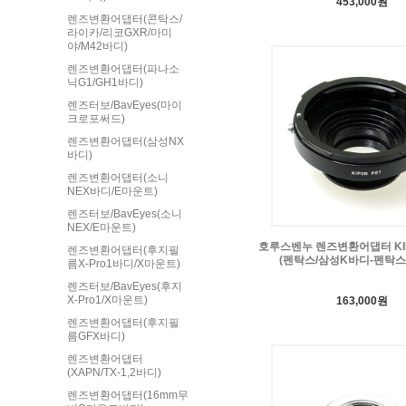
453,000원
렌즈변환어댑터(콘탁스/
라이카/리코GXR/마미
야/M42바디)
렌즈변환어댑터(파나소
닉G1/GH1바디)
렌즈터보/BavEyes(마이
크로포써드)
렌즈변환어댑터(삼성NX
바디)
렌즈변환어댑터(소니
NEX바디/E마운트)
렌즈터보/BavEyes(소니
NEX/E마운트)
호루스벤누 렌즈변환어댑터 KIP
렌즈변환어댑터(후지필
(펜탁스/삼성K바디-펜탁스
름X-Pro1바디/X마운트)
렌즈터보/BavEyes(후지
X-Pro1/X마운트)
163,000원
렌즈변환어댑터(후지필
름GFX바디)
렌즈변환어댑터
(XAPN/TX-1,2바디)
렌즈변환어댑터(16mm무