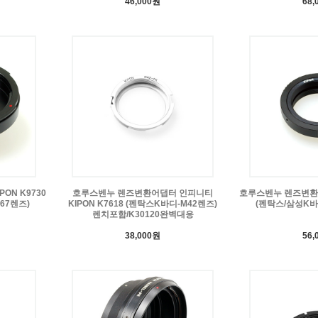
46,000원
68,
ON K9730
호루스벤누 렌즈변환어댑터 인피니티
호루스벤누 렌즈변환어댑
67렌즈)
KIPON K7618 (펜탁스K바디-M42렌즈)
(펜탁스/삼성K바
렌치포함/K30120완벽대응
38,000원
56,