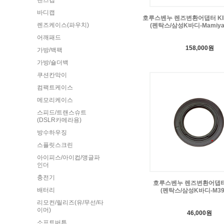
렌즈캡
바디캡
호루스벤누 렌즈변환어댑터 KIP
렌즈케이스(파우치)
(펜탁스/삼성K바디-Mamiya
어깨패드
158,000원
가방/백팩
가방/숄더백
쿠션칸막이
컴팩트케이스
메모리케이스
스피드/트랜스슈트
(DSLR카메라용)
방수하우징
스플릿스크린
아이피스/아이컵/앵글파
인더
충전기
호루스벤누 렌즈변환어댑터 
배터리
(펜탁스/삼성K바디-M3
리모컨/릴리즈(유/무선/타
이머)
46,000원
소프트버튼