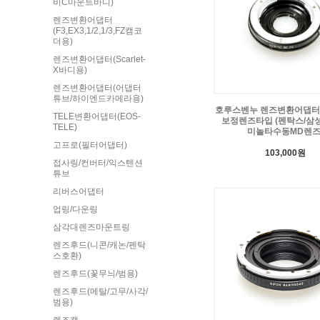
비C마운트바디)
렌즈변환어댑터
(F3,EX3,1/2,1/3,FZ캠코
더용)
렌즈변환어댑터(Scarlet-
X바디용)
렌즈변환어댑터(어댑터
튜브/하이엔드카메라용)
호루스벤누 렌즈변환어댑터 A
TELE변환어댑터(EOS-
보정렌즈타입 (펜탁스/삼
TELE)
미놀타수동MD렌즈
고프로(필터어댑터)
103,000원
접사링/컨버터/익스텐션
튜브
리버스어댑터
업링/다운링
삼각대렌즈마운트링
렌즈후드(니콘/캐논/펜탁
스호환)
렌즈후드(꽃무늬/범용)
렌즈후드(메탈/고무/사각/
범용)