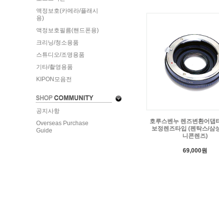
액정보호(카메라/플래시
용)
액정보호필름(핸드폰용)
크리닝/청소용품
스튜디오/조명용품
기타/촬영용품
KIPON모음전
공지사항
호루스벤누 렌즈변환어댑터 
Overseas Purchase
보정렌즈타입 (펜탁스/삼
Guide
니콘렌즈)
69,000원