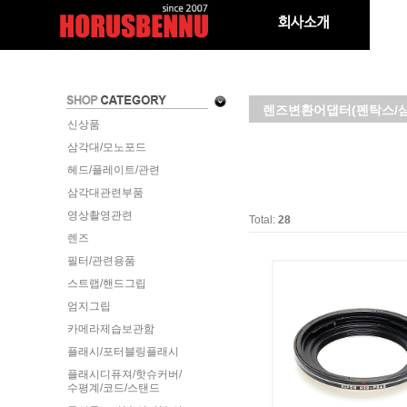
렌즈변환어댑터(펜탁스/
신상품
삼각대/모노포드
헤드/플레이트/관련
삼각대관련부품
영상촬영관련
Total:
28
렌즈
필터/관련용품
스트랩/핸드그립
엄지그립
카메라제습보관함
플래시/포터블링플래시
플래시디퓨져/핫슈커버/
수평계/코드/스탠드