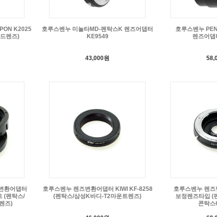
ON K2025
호루스벤누 미놀타MD-펜탁스K 렌즈어댑터
호루스벤누 PEN
라드렌즈)
KE9549
렌즈어댑터
43,000원
58,
렌즈변환어댑터
호루스벤누 렌즈변환어댑터 KIWI KF-8258
호루스벤누 렌즈변
트 (펜탁스/
(펜탁스/삼성K바디-T2마운트렌즈)
보정렌즈타입 (
렌즈)
콘탁스C