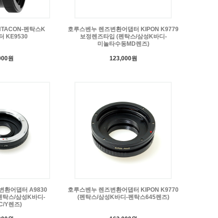
TACON-펜탁스K
호루스벤누 렌즈변환어댑터 KIPON K9779
 KE9530
보정렌즈타입 (펜탁스/삼성K바디-
미놀타수동MD렌즈)
000원
123,000원
환어댑터 A9830
호루스벤누 렌즈변환어댑터 KIPON K9770
펜탁스/삼성K바디-
(펜탁스/삼성K바디-펜탁스645렌즈)
/Y렌즈)