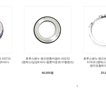
A9715
호루스벤누 렌즈변환어댑터 A8232
호루스벤누 렌즈
성K바디-
(펜탁스/삼성K바디-탐론마운트/구형렌즈)
A7618 (펜탁
렌치포함/K3
46,000원
25,
1