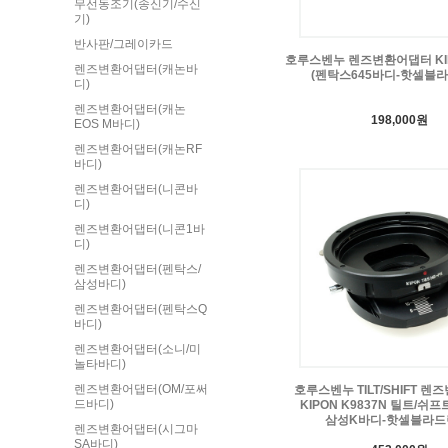
무선동조기(송신기/수신
기)
반사판/그레이카드
호루스벤누 렌즈변환어댑터 KIP
렌즈변환어댑터(캐논바
(펜탁스645바디-핫셀블
디)
렌즈변환어댑터(캐논
198,000원
EOS M바디)
렌즈변환어댑터(캐논RF
바디)
렌즈변환어댑터(니콘바
디)
렌즈변환어댑터(니콘1바
디)
렌즈변환어댑터(펜탁스/
삼성바디)
렌즈변환어댑터(펜탁스Q
바디)
렌즈변환어댑터(소니/미
놀타바디)
렌즈변환어댑터(OM/포써
호루스벤누 TILT/SHIFT 
드바디)
KIPON K9837N 틸트/쉬프
삼성K바디-핫셀블라드
렌즈변환어댑터(시그마
SA바디)