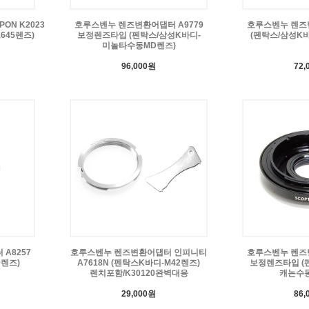
ON K2023
호루스벤누 렌즈변환어댑터 A9779
호루스벤누 렌즈변
645렌즈)
보정렌즈타입 (펜탁스/삼성K바디-
(펜탁스/삼성K
미놀타수동MD렌즈)
96,000원
72,
A8257
호루스벤누 렌즈변환어댑터 인피니티
호루스벤누 렌즈변
9렌즈)
A7618N (펜탁스K바디-M42렌즈)
보정렌즈타입 (
렌치포함/K30120완벽대응
캐논수동
29,000원
86,