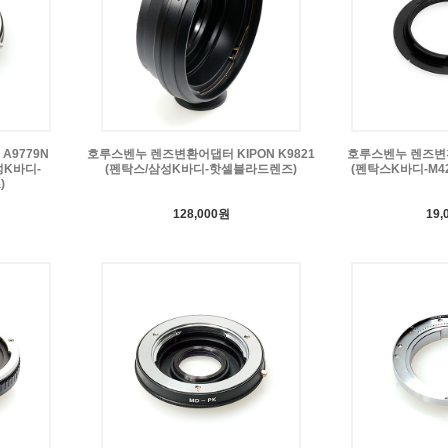
9779N
호루스벤누 렌즈변환어댑터 KIPON K9821
호루스벤누 렌즈변환
성K바디-
(펜탁스/삼성K바디-핫셀블라드렌즈)
(펜탁스K바디-M42
)
128,000원
19,