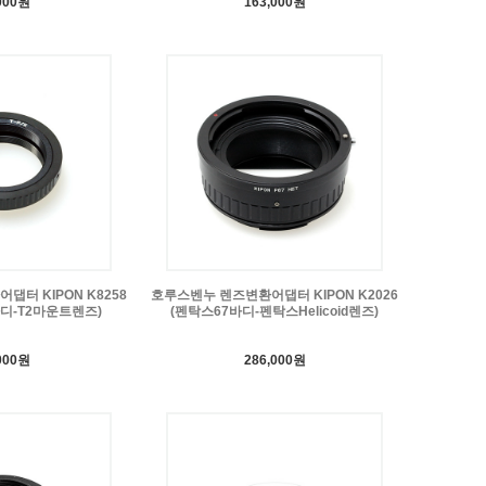
000원
163,000원
터 KIPON K8258
호루스벤누 렌즈변환어댑터 KIPON K2026
디-T2마운트렌즈)
(펜탁스67바디-펜탁스Helicoid렌즈)
000원
286,000원