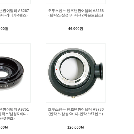
환어댑터 A8267
호루스벤누 렌즈변환어댑터 A8258
바디-라이카R렌즈)
(펜탁스/삼성K바디-T2마운트렌즈)
000원
46,000원
환어댑터 A9751
호루스벤누 렌즈변환어댑터 A9730
펜탁스/삼성K바디-
(펜탁스/삼성K바디-펜탁스67렌즈)
FD렌즈)
000원
126,000원