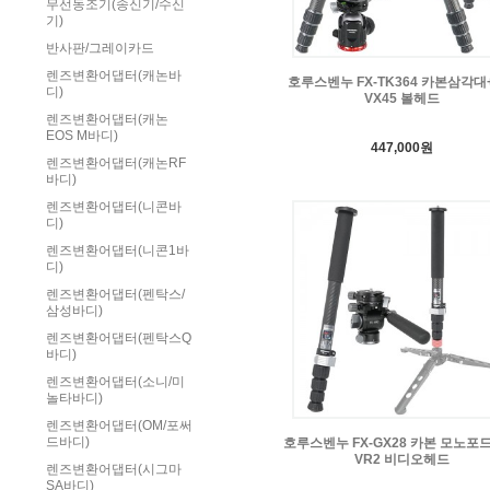
무선동조기(송신기/수신
기)
반사판/그레이카드
렌즈변환어댑터(캐논바
호루스벤누 FX-TK364 카본삼각대+
디)
VX45 볼헤드
렌즈변환어댑터(캐논
EOS M바디)
447,000원
렌즈변환어댑터(캐논RF
바디)
렌즈변환어댑터(니콘바
디)
렌즈변환어댑터(니콘1바
디)
렌즈변환어댑터(펜탁스/
삼성바디)
렌즈변환어댑터(펜탁스Q
바디)
렌즈변환어댑터(소니/미
놀타바디)
렌즈변환어댑터(OM/포써
드바디)
호루스벤누 FX-GX28 카본 모노포드
VR2 비디오헤드
렌즈변환어댑터(시그마
SA바디)