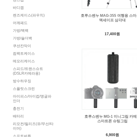
렌즈캡
바디캡
렌즈케이스(파우치)
호루스벤누 MAG-355 여행용 스
맥세이프 삼각대
어깨패드
가방/백팩
17,400원
가방/숄더백
쿠션칸막이
컴팩트케이스
메모리케이스
스피드/트랜스슈트
(DSLR카메라용)
방수하우징
스플릿스크린
아이피스/아이컵/앵글파
인더
충전기
배터리
호루스벤누 MG-1 미니그립 카
스마트폰 슈팅그립
리모컨/릴리즈(유/무선/타
이머)
6,900원
소프트버튼