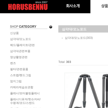
삼각대/모노포드
신상품
삼각대/모노포드
(303)
삼각대/모노포드
헤드/플레이트/관련
삼각대관련부품
영상촬영관련
Total:
303
렌즈
필터/관련용품
스트랩/핸드그립
엄지그립
카메라제습보관함
플래시/포터블링플래시
플래시디퓨져/핫슈커버/
수평계/코드/스탠드