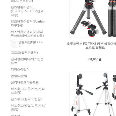
비C마운트바디)
렌즈변환어댑터
(F3,EX3,1/2,1/3,FZ캠코
더용)
렌즈변환어댑터(Scarlet-
X바디용)
렌즈변환어댑터(어댑터
튜브/하이엔드카메라용)
TELE변환어댑터(EOS-
호루스벤누 FX-TMX3 카본 삼각대+
TELE)
스피드 볼헤드
고프로(필터어댑터)
접사링/컨버터/익스텐션
68,000원
튜브
리버스어댑터
업링/다운링
삼각대렌즈마운트링
렌즈후드(니콘/캐논/펜탁
스호환)
렌즈후드(꽃무늬/범용)
렌즈후드(메탈/고무/사각/
범용)