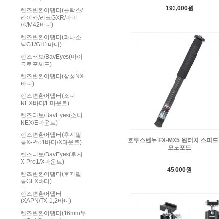
193,000원
렌즈변환어댑터(콘탁스/
라이카/리코GXR/마미
야/M42바디)
렌즈변환어댑터(파나소
닉G1/GH1바디)
렌즈터보/BavEyes(마이
크로포써드)
렌즈변환어댑터(삼성NX
바디)
렌즈변환어댑터(소니
NEX바디/E마운트)
렌즈터보/BavEyes(소니
NEX/E마운트)
렌즈변환어댑터(후지필
호루스벤누 FX-MX5 원터치 스피드
름X-Pro1바디/X마운트)
모노포드
렌즈터보/BavEyes(후지
X-Pro1/X마운트)
45,000원
렌즈변환어댑터(후지필
름GFX바디)
렌즈변환어댑터
(XAPN/TX-1,2바디)
렌즈변환어댑터(16mm무