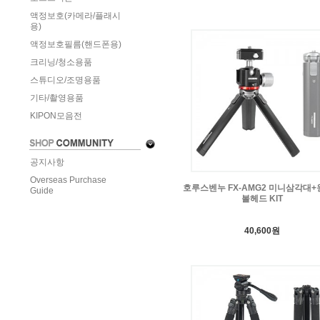
액정보호(카메라/플래시
용)
액정보호필름(핸드폰용)
크리닝/청소용품
스튜디오/조명용품
기타/촬영용품
KIPON모음전
공지사항
Overseas Purchase
호루스벤누 FX-AMG2 미니삼각대
Guide
볼헤드 KIT
40,600원