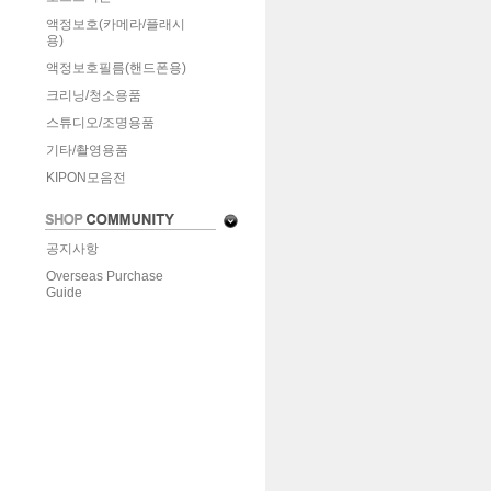
액정보호(카메라/플래시
용)
액정보호필름(핸드폰용)
크리닝/청소용품
스튜디오/조명용품
기타/촬영용품
KIPON모음전
공지사항
Overseas Purchase
Guide