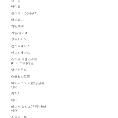
렌즈캡
바디캡
렌즈케이스(파우치)
어깨패드
가방/백팩
가방/숄더백
쿠션칸막이
컴팩트케이스
메모리케이스
스피드/트랜스슈트
(DSLR카메라용)
방수하우징
스플릿스크린
아이피스/아이컵/앵글파
인더
충전기
배터리
리모컨/릴리즈(유/무선/타
이머)
소프트버튼