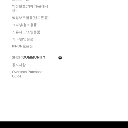
액정보호(카메라/플래시
용)
액정보호필름(핸드폰용)
크리닝/청소용품
스튜디오/조명용품
기타/촬영용품
KIPON모음전
공지사항
Overseas Purchase
Guide