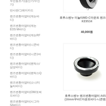
무선동조기(송신기/수신
기)
반사판/그레이카드
렌즈변환어댑터(캐논바
호루스벤누 미놀타MD-C마운트 렌
디)
KE9534
렌즈변환어댑터(캐논
EOS M바디)
40,000원
렌즈변환어댑터(캐논RF
바디)
렌즈변환어댑터(니콘바
디)
렌즈변환어댑터(니콘1바
디)
렌즈변환어댑터(펜탁스/
삼성바디)
렌즈변환어댑터(펜탁스Q
바디)
렌즈변환어댑터(소니/미
놀타바디)
렌즈변환어댑터(OM/포써
드바디)
호루스벤누 렌즈변환어댑터 A65
(16mm무비C마운트바디-니콘렌
렌즈변환어댑터(시그마
SA바디)