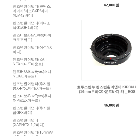
42,000원
렌즈변환어댑터(콘탁스/
라이카/리코GXR/마미
야/M42바디)
렌즈변환어댑터(파나소
닉G1/GH1바디)
렌즈터보/BavEyes(마이
크로포써드)
렌즈변환어댑터(삼성NX
바디)
렌즈변환어댑터(소니
NEX바디/E마운트)
렌즈터보/BavEyes(소니
NEX/E마운트)
렌즈변환어댑터(후지필
호루스벤누 렌즈변환어댑터 KIPON K
름X-Pro1바디/X마운트)
(16mm무비C마운트바디-캐논EOS
렌즈터보/BavEyes(후지
X-Pro1/X마운트)
46,000원
렌즈변환어댑터(후지필
름GFX바디)
렌즈변환어댑터
(XAPN/TX-1,2바디)
렌즈변환어댑터(16mm무