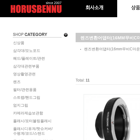
렌즈변환어댑터(16MM무비C
신상품
렌즈변환어댑터(16mm무비C마운
삼각대/모노포드
헤드/플레이트/관련
삼각대관련부품
영상촬영관련
Total:
11
렌즈
필터/관련용품
스트랩/핸드그립
엄지그립
카메라제습보관함
플래시/포터블링플래시
플래시디퓨져/핫슈커버/
수평계/코드/스탠드