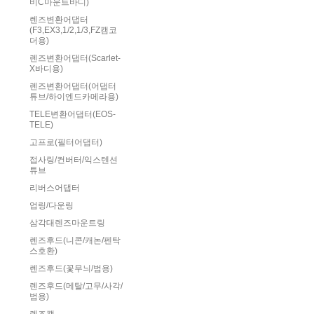
비C마운트바디)
렌즈변환어댑터
(F3,EX3,1/2,1/3,FZ캠코
더용)
렌즈변환어댑터(Scarlet-
X바디용)
렌즈변환어댑터(어댑터
튜브/하이엔드카메라용)
TELE변환어댑터(EOS-
TELE)
고프로(필터어댑터)
접사링/컨버터/익스텐션
튜브
리버스어댑터
업링/다운링
삼각대렌즈마운트링
렌즈후드(니콘/캐논/펜탁
스호환)
렌즈후드(꽃무늬/범용)
렌즈후드(메탈/고무/사각/
범용)