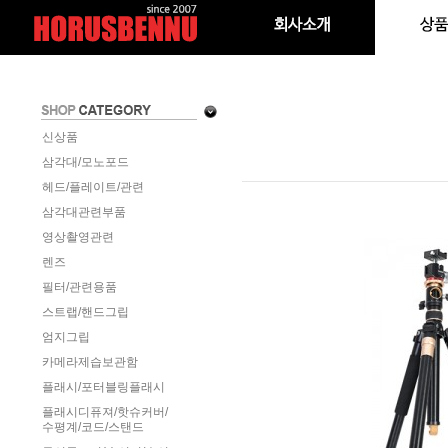
신상품
삼각대/모노포드
헤드/플레이트/관련
삼각대관련부품
영상촬영관련
렌즈
필터/관련용품
스트랩/핸드그립
엄지그립
카메라제습보관함
플래시/포터블링플래시
플래시디퓨져/핫슈커버/
수평계/코드/스탠드