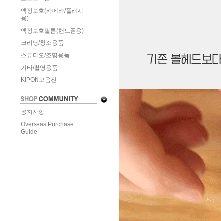
액정보호(카메라/플래시
용)
액정보호필름(핸드폰용)
크리닝/청소용품
스튜디오/조명용품
기타/촬영용품
KIPON모음전
공지사항
Overseas Purchase
Guide