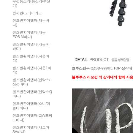
무선동조기(송신기/수신
기)
반사판/그레이카드
렌즈변환어댑터(캐논바
디)
렌즈변환어댑터(캐논
EOS M바디)
렌즈변환어댑터(캐논RF
바디)
렌즈변환어댑터(니콘바
디)
렌즈변환어댑터(니콘1바
호루스벤누 QZSD-999HL TOP 삼각대
디)
블루투스 리모컨 외 삼각대와 함께 사용
렌즈변환어댑터(펜탁스/
삼성바디)
렌즈변환어댑터(펜탁스Q
바디)
렌즈변환어댑터(소니/미
놀타바디)
렌즈변환어댑터(OM/포써
드바디)
렌즈변환어댑터(시그마
SA바디)