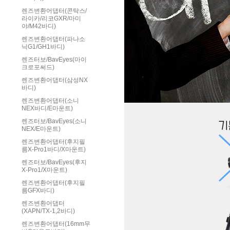
렌즈변환어댑터(콘탁스/
라이카/리코GXR/마미
야/M42바디)
렌즈변환어댑터(파나소
닉G1/GH1바디)
렌즈터보/BavEyes(마이
크로포써드)
렌즈변환어댑터(삼성NX
바디)
렌즈변환어댑터(소니
NEX바디/E마운트)
렌즈터보/BavEyes(소니
NEX/E마운트)
렌즈변환어댑터(후지필
름X-Pro1바디/X마운트)
렌즈터보/BavEyes(후지
X-Pro1/X마운트)
렌즈변환어댑터(후지필
름GFX바디)
렌즈변환어댑터
(XAPN/TX-1,2바디)
렌즈변환어댑터(16mm무