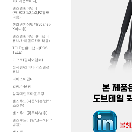
비C마운트바디)
렌즈변환어댑터
(F3,EX3,1/2,1/3,FZ캠코
더용)
렌즈변환어댑터(Scarlet-
X바디용)
렌즈변환어댑터(어댑터
튜브/하이엔드카메라용)
TELE변환어댑터(EOS-
TELE)
고프로(필터어댑터)
접사링/컨버터/익스텐션
튜브
리버스어댑터
업링/다운링
삼각대렌즈마운트링
렌즈후드(니콘/캐논/펜탁
스호환)
렌즈후드(꽃무늬/범용)
렌즈후드(메탈/고무/사각/
범용)