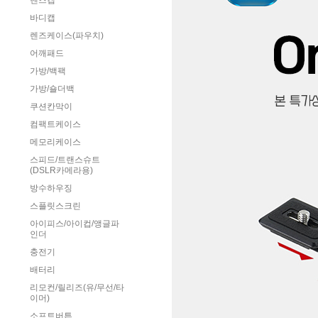
렌즈캡
바디캡
렌즈케이스(파우치)
어깨패드
가방/백팩
가방/숄더백
쿠션칸막이
컴팩트케이스
메모리케이스
스피드/트랜스슈트
(DSLR카메라용)
방수하우징
스플릿스크린
아이피스/아이컵/앵글파
인더
충전기
배터리
리모컨/릴리즈(유/무선/타
이머)
소프트버튼