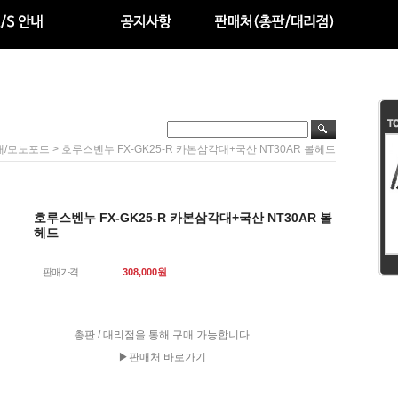
> 호루스벤누 FX-GK25-R 카본삼각대+국산 NT30AR 볼헤드
대/모노포드
호루스벤누 FX-GK25-R 카본삼각대+국산 NT30AR 볼
헤드
판매가격
308,000
원
총판 / 대리점을 통해 구매 가능합니다.
▶판매처 바로가기