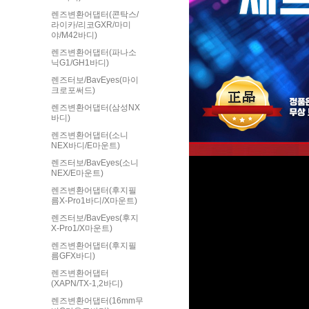
렌즈변환어댑터(콘탁스/
라이카/리코GXR/마미
야/M42바디)
렌즈변환어댑터(파나소
닉G1/GH1바디)
렌즈터보/BavEyes(마이
크로포써드)
렌즈변환어댑터(삼성NX
바디)
렌즈변환어댑터(소니
NEX바디/E마운트)
렌즈터보/BavEyes(소니
NEX/E마운트)
렌즈변환어댑터(후지필
름X-Pro1바디/X마운트)
렌즈터보/BavEyes(후지
X-Pro1/X마운트)
렌즈변환어댑터(후지필
름GFX바디)
렌즈변환어댑터
(XAPN/TX-1,2바디)
렌즈변환어댑터(16mm무