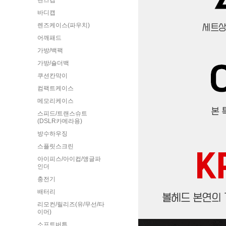
렌즈캡
바디캡
렌즈케이스(파우치)
어깨패드
가방/백팩
가방/숄더백
쿠션칸막이
컴팩트케이스
메모리케이스
스피드/트랜스슈트
(DSLR카메라용)
방수하우징
스플릿스크린
아이피스/아이컵/앵글파
인더
충전기
배터리
리모컨/릴리즈(유/무선/타
이머)
소프트버튼