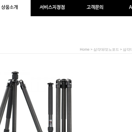
>
>
Home
삼각대/모노포드
삼각