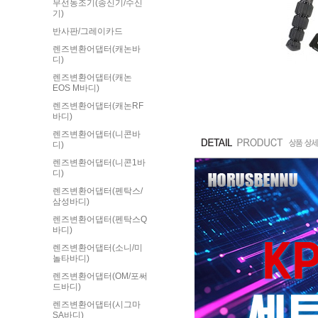
무선동조기(송신기/수신
기)
반사판/그레이카드
렌즈변환어댑터(캐논바
디)
렌즈변환어댑터(캐논
EOS M바디)
렌즈변환어댑터(캐논RF
바디)
렌즈변환어댑터(니콘바
디)
렌즈변환어댑터(니콘1바
디)
렌즈변환어댑터(펜탁스/
삼성바디)
렌즈변환어댑터(펜탁스Q
바디)
렌즈변환어댑터(소니/미
놀타바디)
렌즈변환어댑터(OM/포써
드바디)
렌즈변환어댑터(시그마
SA바디)