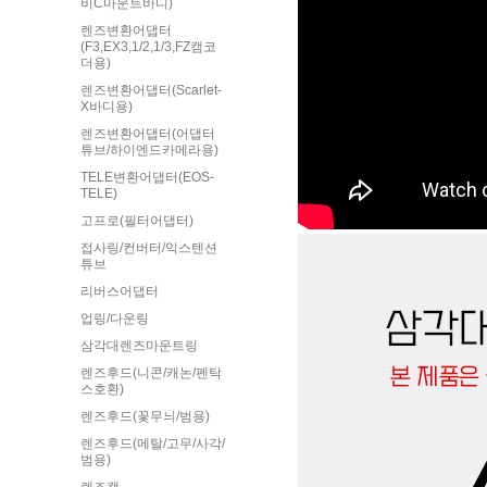
비C마운트바디)
렌즈변환어댑터
(F3,EX3,1/2,1/3,FZ캠코
더용)
렌즈변환어댑터(Scarlet-
X바디용)
렌즈변환어댑터(어댑터
튜브/하이엔드카메라용)
TELE변환어댑터(EOS-
TELE)
고프로(필터어댑터)
접사링/컨버터/익스텐션
튜브
리버스어댑터
업링/다운링
삼각대렌즈마운트링
렌즈후드(니콘/캐논/펜탁
스호환)
렌즈후드(꽃무늬/범용)
렌즈후드(메탈/고무/사각/
범용)