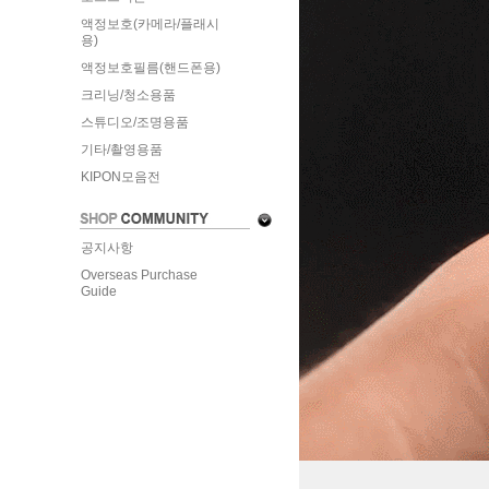
액정보호(카메라/플래시
용)
액정보호필름(핸드폰용)
크리닝/청소용품
스튜디오/조명용품
기타/촬영용품
KIPON모음전
공지사항
Overseas Purchase
Guide