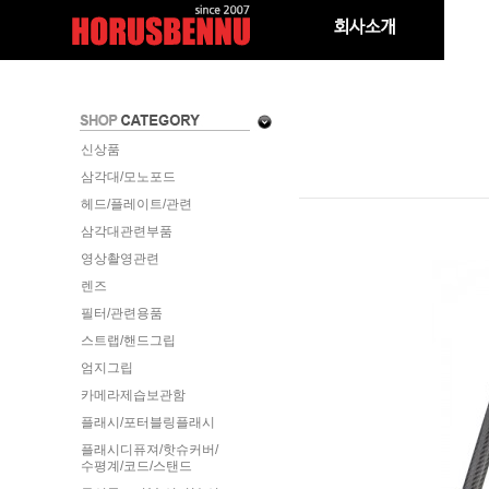
신상품
삼각대/모노포드
헤드/플레이트/관련
삼각대관련부품
영상촬영관련
렌즈
필터/관련용품
스트랩/핸드그립
엄지그립
카메라제습보관함
플래시/포터블링플래시
플래시디퓨져/핫슈커버/
수평계/코드/스탠드