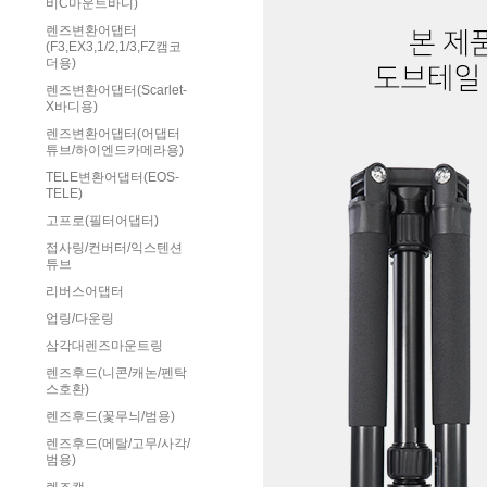
비C마운트바디)
렌즈변환어댑터
(F3,EX3,1/2,1/3,FZ캠코
더용)
렌즈변환어댑터(Scarlet-
X바디용)
렌즈변환어댑터(어댑터
튜브/하이엔드카메라용)
TELE변환어댑터(EOS-
TELE)
고프로(필터어댑터)
접사링/컨버터/익스텐션
튜브
리버스어댑터
업링/다운링
삼각대렌즈마운트링
렌즈후드(니콘/캐논/펜탁
스호환)
렌즈후드(꽃무늬/범용)
렌즈후드(메탈/고무/사각/
범용)