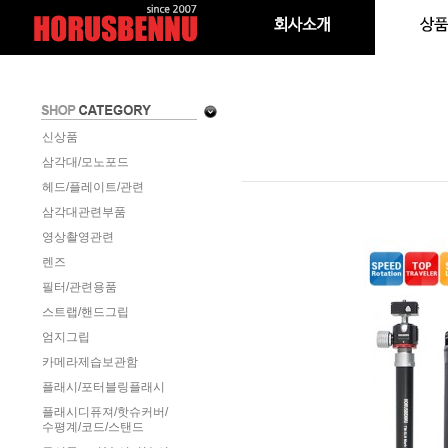
신상품
삼각대/모노포드
헤드/플레이트/관련
삼각대관련부품
영상촬영관련
렌즈
필터/관련용품
스트랩/핸드그립
엄지그립
카메라제습보관함
플래시/포터블링플래시
플래시디퓨져/핫슈커버/
수평계/코드/스탠드