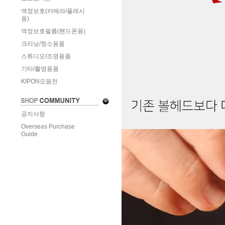
액정보호(카메라/플래시
용)
액정보호필름(핸드폰용)
크리닝/청소용품
스튜디오/조명용품
기타/촬영용품
KIPON모음전
공지사항
Overseas Purchase
Guide