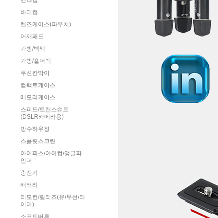
렌즈캡
바디캡
렌즈케이스(파우치)
어깨패드
가방/백팩
가방/숄더백
쿠션칸막이
컴팩트케이스
메모리케이스
스피드/트랜스슈트
(DSLR카메라용)
방수하우징
스플릿스크린
아이피스/아이컵/앵글파
인더
충전기
배터리
리모컨/릴리즈(유/무선/타
이머)
소프트버튼