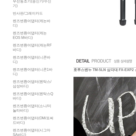
무선동조기(송신기/수신
기)
반사판/그레이카드
렌즈변환어댑터(캐논바
디)
렌즈변환어댑터(캐논
EOS M바디)
렌즈변환어댑터(캐논RF
바디)
렌즈변환어댑터(니콘바
디)
렌즈변환어댑터(니콘1바
호루스벤누 TM-5LN 삼각대 FX-EXP
디)
렌즈변환어댑터(펜탁스/
삼성바디)
렌즈변환어댑터(펜탁스Q
바디)
렌즈변환어댑터(소니/미
놀타바디)
렌즈변환어댑터(OM/포써
드바디)
렌즈변환어댑터(시그마
SA바디)