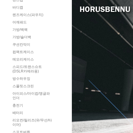
렌즈캡
바디캡
렌즈케이스(파우치)
어깨패드
가방/백팩
가방/숄더백
쿠션칸막이
컴팩트케이스
메모리케이스
스피드/트랜스슈트
(DSLR카메라용)
방수하우징
스플릿스크린
아이피스/아이컵/앵글파
인더
충전기
배터리
리모컨/릴리즈(유/무선/타
이머)
소프트버튼