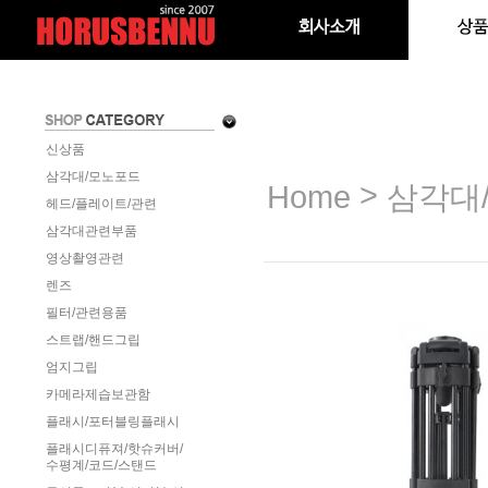
신상품
삼각대/모노포드
>
Home
삼각대
헤드/플레이트/관련
삼각대관련부품
영상촬영관련
렌즈
필터/관련용품
스트랩/핸드그립
엄지그립
카메라제습보관함
플래시/포터블링플래시
플래시디퓨져/핫슈커버/
수평계/코드/스탠드