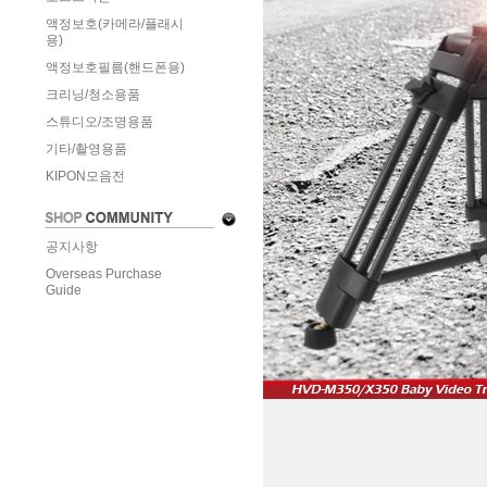
액정보호(카메라/플래시
용)
액정보호필름(핸드폰용)
크리닝/청소용품
스튜디오/조명용품
기타/촬영용품
KIPON모음전
공지사항
Overseas Purchase
Guide