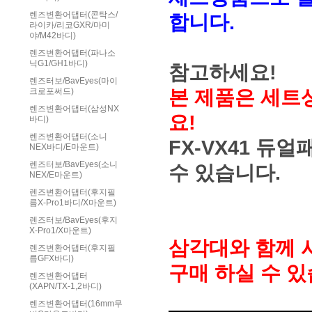
렌즈변환어댑터(콘탁스/
합니다.
라이카/리코GXR/마미
야/M42바디)
렌즈변환어댑터(파나소
닉G1/GH1바디)
참고하세요!
렌즈터보/BavEyes(마이
본 제품은 세트
크로포써드)
렌즈변환어댑터(삼성NX
요!
바디)
렌즈변환어댑터(소니
FX-VX41 
NEX바디/E마운트)
렌즈터보/BavEyes(소니
수 있습니다.
NEX/E마운트)
렌즈변환어댑터(후지필
름X-Pro1바디/X마운트)
렌즈터보/BavEyes(후지
X-Pro1/X마운트)
삼각대와 함께 
렌즈변환어댑터(후지필
름GFX바디)
구매 하실 수 
렌즈변환어댑터
(XAPN/TX-1,2바디)
렌즈변환어댑터(16mm무