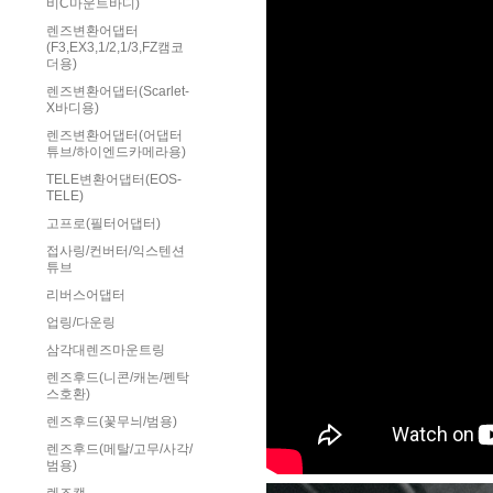
비C마운트바디)
렌즈변환어댑터
(F3,EX3,1/2,1/3,FZ캠코
더용)
렌즈변환어댑터(Scarlet-
X바디용)
렌즈변환어댑터(어댑터
튜브/하이엔드카메라용)
TELE변환어댑터(EOS-
TELE)
고프로(필터어댑터)
접사링/컨버터/익스텐션
튜브
리버스어댑터
업링/다운링
삼각대렌즈마운트링
렌즈후드(니콘/캐논/펜탁
스호환)
렌즈후드(꽃무늬/범용)
렌즈후드(메탈/고무/사각/
범용)