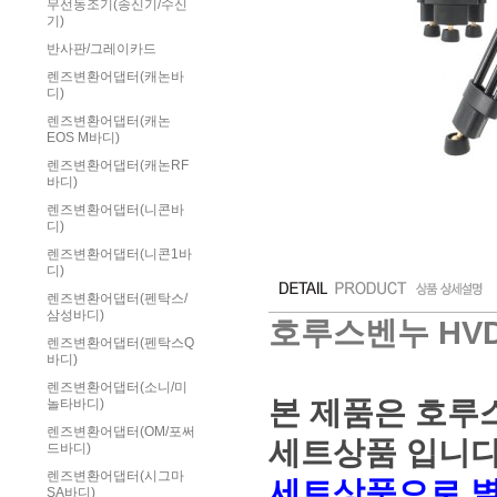
무선동조기(송신기/수신
기)
반사판/그레이카드
렌즈변환어댑터(캐논바
디)
렌즈변환어댑터(캐논
EOS M바디)
렌즈변환어댑터(캐논RF
바디)
렌즈변환어댑터(니콘바
디)
렌즈변환어댑터(니콘1바
디)
렌즈변환어댑터(펜탁스/
삼성바디)
호루스벤누 HVD
렌즈변환어댑터(펜탁스Q
바디)
렌즈변환어댑터(소니/미
본 제품은 호루
놀타바디)
렌즈변환어댑터(OM/포써
세트상품 입니다
드바디)
렌즈변환어댑터(시그마
세트상품으로 별
SA바디)