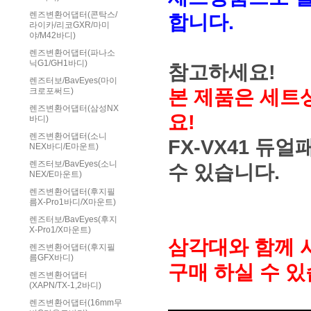
렌즈변환어댑터(콘탁스/
합니다.
라이카/리코GXR/마미
야/M42바디)
렌즈변환어댑터(파나소
닉G1/GH1바디)
참고하세요!
렌즈터보/BavEyes(마이
본 제품은 세트
크로포써드)
렌즈변환어댑터(삼성NX
요!
바디)
렌즈변환어댑터(소니
FX-VX41 
NEX바디/E마운트)
렌즈터보/BavEyes(소니
수 있습니다.
NEX/E마운트)
렌즈변환어댑터(후지필
름X-Pro1바디/X마운트)
렌즈터보/BavEyes(후지
X-Pro1/X마운트)
삼각대와 함께 
렌즈변환어댑터(후지필
름GFX바디)
구매 하실 수 
렌즈변환어댑터
(XAPN/TX-1,2바디)
렌즈변환어댑터(16mm무