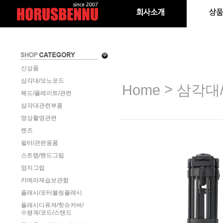
신상품
삼각대/모노포드
>
Home
삼각대
헤드/플레이트/관련
삼각대관련부품
영상촬영관련
렌즈
필터/관련용품
스트랩/핸드그립
엄지그립
카메라제습보관함
플래시/포터블링플래시
플래시디퓨져/핫슈커버/
수평계/코드/스탠드