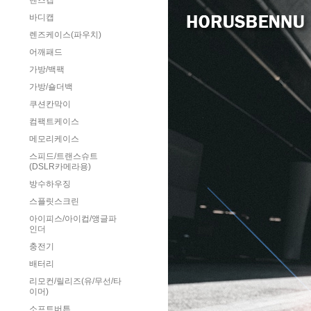
렌즈캡
바디캡
렌즈케이스(파우치)
어깨패드
가방/백팩
가방/숄더백
쿠션칸막이
컴팩트케이스
메모리케이스
스피드/트랜스슈트
(DSLR카메라용)
방수하우징
스플릿스크린
아이피스/아이컵/앵글파
인더
충전기
배터리
리모컨/릴리즈(유/무선/타
이머)
소프트버튼