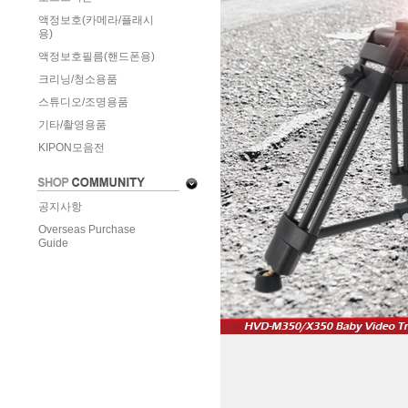
액정보호(카메라/플래시
용)
액정보호필름(핸드폰용)
크리닝/청소용품
스튜디오/조명용품
기타/촬영용품
KIPON모음전
공지사항
Overseas Purchase
Guide