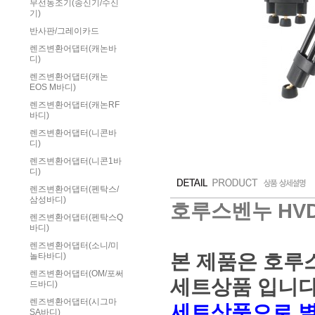
무선동조기(송신기/수신
기)
반사판/그레이카드
렌즈변환어댑터(캐논바
디)
렌즈변환어댑터(캐논
EOS M바디)
렌즈변환어댑터(캐논RF
바디)
렌즈변환어댑터(니콘바
디)
렌즈변환어댑터(니콘1바
디)
렌즈변환어댑터(펜탁스/
삼성바디)
호루스벤누 HVD
렌즈변환어댑터(펜탁스Q
바디)
렌즈변환어댑터(소니/미
본 제품은 호루
놀타바디)
렌즈변환어댑터(OM/포써
세트상품 입니다
드바디)
렌즈변환어댑터(시그마
세트상품으로 별
SA바디)