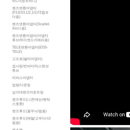
비C마운트바디)
렌즈변환어댑터
(F3,EX3,1/2,1/3,FZ캠코
더용)
렌즈변환어댑터(Scarlet-
X바디용)
렌즈변환어댑터(어댑터
튜브/하이엔드카메라용)
TELE변환어댑터(EOS-
TELE)
고프로(필터어댑터)
접사링/컨버터/익스텐션
튜브
리버스어댑터
업링/다운링
삼각대렌즈마운트링
렌즈후드(니콘/캐논/펜탁
스호환)
렌즈후드(꽃무늬/범용)
렌즈후드(메탈/고무/사각/
범용)