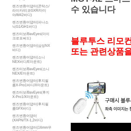
렌즈변환어댑터(콘탁스/
수 있습니다
라이카/리코GXR/마미
야/M42바디)
렌즈변환어댑터(파나소
닉G1/GH1바디)
렌즈터보/BavEyes(마이
블루투스 리모컨
크로포써드)
렌즈변환어댑터(삼성NX
또는 관련상품을
바디)
렌즈변환어댑터(소니
NEX바디/E마운트)
렌즈터보/BavEyes(소니
NEX/E마운트)
렌즈변환어댑터(후지필
름X-Pro1바디/X마운트)
렌즈터보/BavEyes(후지
X-Pro1/X마운트)
렌즈변환어댑터(후지필
름GFX바디)
렌즈변환어댑터
(XAPN/TX-1,2바디)
렌즈변환어댑터(16mm무