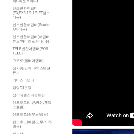
비C마운트바디)
렌즈변환어댑터
(F3,EX3,1/2,1/3,FZ캠코
더용)
렌즈변환어댑터(Scarlet-
X바디용)
렌즈변환어댑터(어댑터
튜브/하이엔드카메라용)
TELE변환어댑터(EOS-
TELE)
고프로(필터어댑터)
접사링/컨버터/익스텐션
튜브
리버스어댑터
업링/다운링
삼각대렌즈마운트링
렌즈후드(니콘/캐논/펜탁
스호환)
렌즈후드(꽃무늬/범용)
렌즈후드(메탈/고무/사각/
범용)