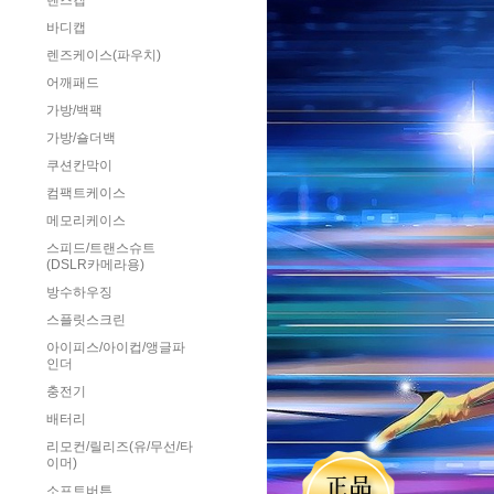
렌즈캡
바디캡
렌즈케이스(파우치)
어깨패드
가방/백팩
가방/숄더백
쿠션칸막이
컴팩트케이스
메모리케이스
스피드/트랜스슈트
(DSLR카메라용)
방수하우징
스플릿스크린
아이피스/아이컵/앵글파
인더
충전기
배터리
리모컨/릴리즈(유/무선/타
이머)
소프트버튼