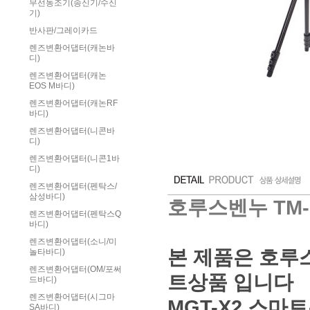
무선동조기(송신기/수신
기)
반사판/그레이카드
렌즈변환어댑터(캐논바
디)
렌즈변환어댑터(캐논
EOS M바디)
렌즈변환어댑터(캐논RF
바디)
렌즈변환어댑터(니콘바
디)
렌즈변환어댑터(니콘1바
디)
렌즈변환어댑터(펜탁스/
삼성바디)
호루스벤누 TM-
렌즈변환어댑터(펜탁스Q
바디)
렌즈변환어댑터(소니/미
본 제품은 호루
놀타바디)
렌즈변환어댑터(OM/포써
트상품 입니다
드바디)
렌즈변환어댑터(시그마
MGT-X2 스마
SA바디)