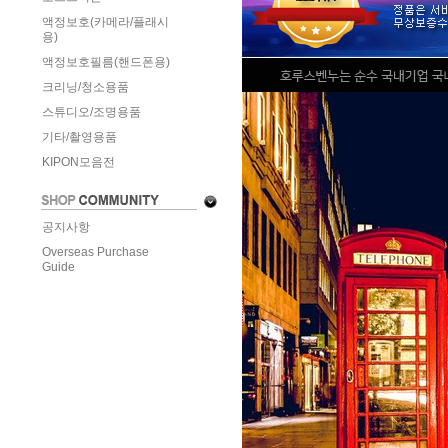
액정보호(카메라/플래시
용)
액정보호필름(핸드폰용)
크리닝/청소용품
스튜디오/조명용품
기타/촬영용품
KIPON모음전
공지사항
Overseas Purchase
Guide