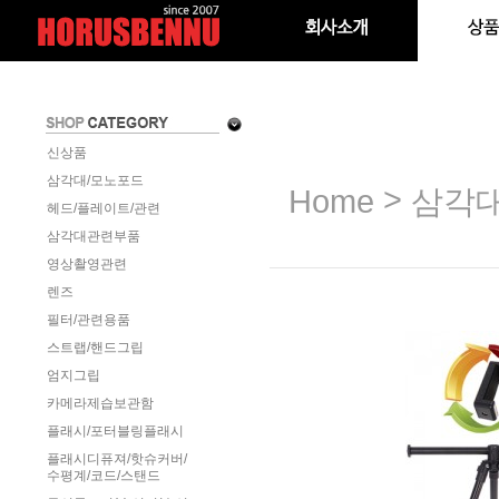
신상품
삼각대/모노포드
>
Home
삼각
헤드/플레이트/관련
삼각대관련부품
영상촬영관련
렌즈
필터/관련용품
스트랩/핸드그립
엄지그립
카메라제습보관함
플래시/포터블링플래시
플래시디퓨져/핫슈커버/
수평계/코드/스탠드