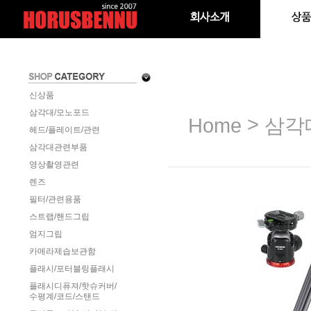
신상품
삼각대/모노포드
>
Home
삼각
헤드/플레이트/관련
삼각대관련부품
영상촬영관련
렌즈
필터/관련용품
스트랩/핸드그립
엄지그립
카메라제습보관함
플래시/포터블링플래시
플래시디퓨져/핫슈커버/
수평계/코드/스탠드