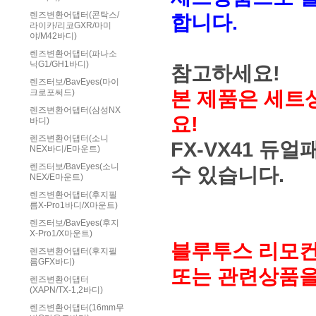
렌즈변환어댑터(콘탁스/
합니다.
라이카/리코GXR/마미
야/M42바디)
렌즈변환어댑터(파나소
닉G1/GH1바디)
참고하세요!
렌즈터보/BavEyes(마이
본 제품은 세트
크로포써드)
렌즈변환어댑터(삼성NX
요!
바디)
렌즈변환어댑터(소니
FX-VX41 
NEX바디/E마운트)
렌즈터보/BavEyes(소니
수 있습니다.
NEX/E마운트)
렌즈변환어댑터(후지필
름X-Pro1바디/X마운트)
렌즈터보/BavEyes(후지
X-Pro1/X마운트)
블루투스 리모컨
렌즈변환어댑터(후지필
름GFX바디)
또는 관련상품을
렌즈변환어댑터
(XAPN/TX-1,2바디)
렌즈변환어댑터(16mm무