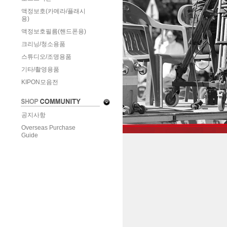
액정보호(카메라/플래시
용)
액정보호필름(핸드폰용)
크리닝/청소용품
스튜디오/조명용품
기타/촬영용품
KIPON모음전
공지사항
Overseas Purchase
Guide