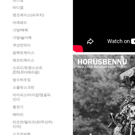
렌즈캡
바디캡
렌즈케이스(파우치)
어깨패드
가방/백팩
가방/숄더백
쿠션칸막이
컴팩트케이스
메모리케이스
스피드/트랜스슈트
(DSLR카메라용)
방수하우징
스플릿스크린
아이피스/아이컵/앵글파
인더
충전기
배터리
리모컨/릴리즈(유/무선/타
이머)
소프트버튼