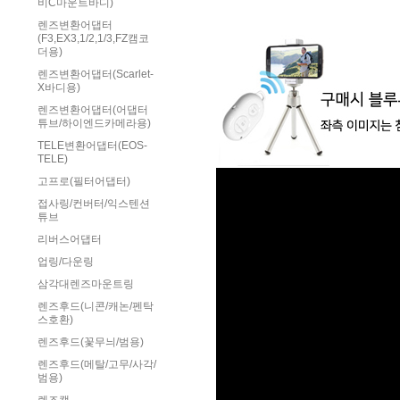
비C마운트바디)
렌즈변환어댑터
(F3,EX3,1/2,1/3,FZ캠코
더용)
렌즈변환어댑터(Scarlet-
X바디용)
렌즈변환어댑터(어댑터
튜브/하이엔드카메라용)
TELE변환어댑터(EOS-
TELE)
고프로(필터어댑터)
접사링/컨버터/익스텐션
튜브
리버스어댑터
업링/다운링
삼각대렌즈마운트링
렌즈후드(니콘/캐논/펜탁
스호환)
렌즈후드(꽃무늬/범용)
렌즈후드(메탈/고무/사각/
범용)