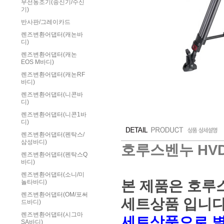
무선동조기(송신기/수신
기)
반사판/그레이카드
렌즈변환어댑터(캐논바
디)
렌즈변환어댑터(캐논
EOS M바디)
렌즈변환어댑터(캐논RF
바디)
렌즈변환어댑터(니콘바
디)
렌즈변환어댑터(니콘1바
디)
렌즈변환어댑터(펜탁스/
삼성바디)
호루스벤누 HVD
렌즈변환어댑터(펜탁스Q
바디)
렌즈변환어댑터(소니/미
본 제품은 호루
놀타바디)
렌즈변환어댑터(OM/포써
세트상품 입니다
드바디)
렌즈변환어댑터(시그마
세트상품으로 별
SA바디)