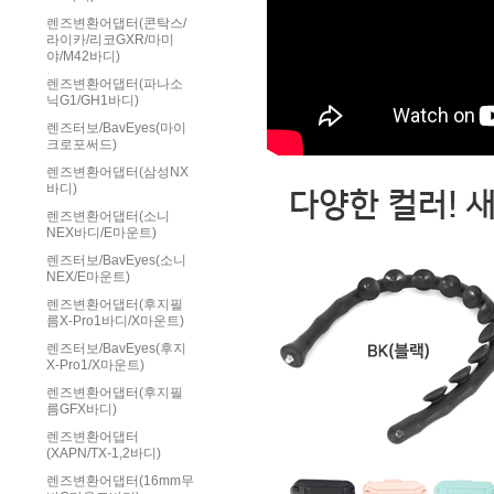
렌즈변환어댑터(콘탁스/
라이카/리코GXR/마미
야/M42바디)
렌즈변환어댑터(파나소
닉G1/GH1바디)
렌즈터보/BavEyes(마이
크로포써드)
렌즈변환어댑터(삼성NX
바디)
렌즈변환어댑터(소니
NEX바디/E마운트)
렌즈터보/BavEyes(소니
NEX/E마운트)
렌즈변환어댑터(후지필
름X-Pro1바디/X마운트)
렌즈터보/BavEyes(후지
X-Pro1/X마운트)
렌즈변환어댑터(후지필
름GFX바디)
렌즈변환어댑터
(XAPN/TX-1,2바디)
렌즈변환어댑터(16mm무