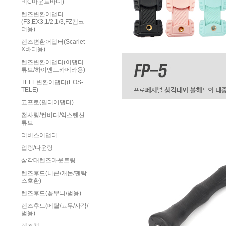
비C마운트바디)
렌즈변환어댑터
(F3,EX3,1/2,1/3,FZ캠코
더용)
렌즈변환어댑터(Scarlet-
X바디용)
렌즈변환어댑터(어댑터
튜브/하이엔드카메라용)
TELE변환어댑터(EOS-
TELE)
고프로(필터어댑터)
접사링/컨버터/익스텐션
튜브
리버스어댑터
업링/다운링
삼각대렌즈마운트링
렌즈후드(니콘/캐논/펜탁
스호환)
렌즈후드(꽃무늬/범용)
렌즈후드(메탈/고무/사각/
범용)