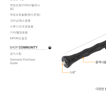
액정보호(카메라/플래시
용)
액정보호필름(핸드폰용)
크리닝/청소용품
스튜디오/조명용품
기타/촬영용품
KIPON모음전
공지사항
Overseas Purchase
Guide