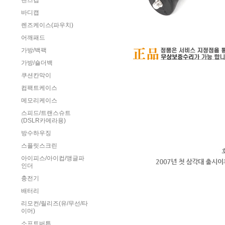
렌즈캡
바디캡
렌즈케이스(파우치)
어깨패드
가방/백팩
가방/숄더백
쿠션칸막이
컴팩트케이스
메모리케이스
스피드/트랜스슈트
(DSLR카메라용)
방수하우징
스플릿스크린
아이피스/아이컵/앵글파
인더
충전기
배터리
리모컨/릴리즈(유/무선/타
이머)
소프트버튼