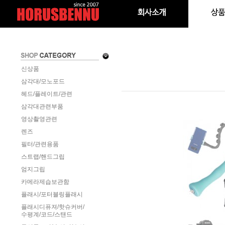
신상품
삼각대/모노포드
헤드/플레이트/관련
삼각대관련부품
영상촬영관련
렌즈
필터/관련용품
스트랩/핸드그립
엄지그립
카메라제습보관함
플래시/포터블링플래시
플래시디퓨져/핫슈커버/
수평계/코드/스탠드