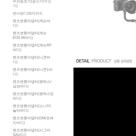
무선동조기(송신기/수신
기)
반사판/그레이카드
렌즈변환어댑터(캐논바
디)
렌즈변환어댑터(캐논
EOS M바디)
렌즈변환어댑터(캐논RF
바디)
렌즈변환어댑터(니콘바
디)
렌즈변환어댑터(니콘1바
디)
렌즈변환어댑터(펜탁스/
삼성바디)
렌즈변환어댑터(펜탁스Q
바디)
렌즈변환어댑터(소니/미
놀타바디)
렌즈변환어댑터(OM/포써
드바디)
렌즈변환어댑터(시그마
SA바디)