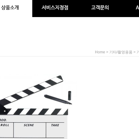
>
>
Home
기타/촬영용품