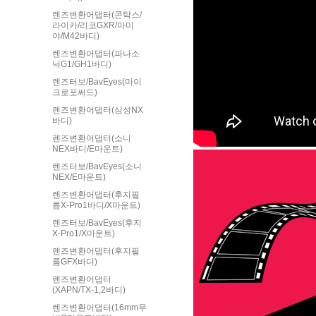
렌즈변환어댑터(콘탁스/
라이카/리코GXR/마미
야/M42바디)
렌즈변환어댑터(파나소
닉G1/GH1바디)
렌즈터보/BavEyes(마이
크로포써드)
렌즈변환어댑터(삼성NX
바디)
렌즈변환어댑터(소니
NEX바디/E마운트)
렌즈터보/BavEyes(소니
NEX/E마운트)
렌즈변환어댑터(후지필
름X-Pro1바디/X마운트)
렌즈터보/BavEyes(후지
X-Pro1/X마운트)
렌즈변환어댑터(후지필
름GFX바디)
렌즈변환어댑터
(XAPN/TX-1,2바디)
렌즈변환어댑터(16mm무