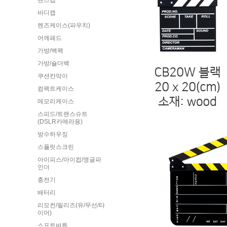
렌즈캡
바디캡
렌즈케이스(파우치)
어깨패드
가방/백팩
가방/숄더백
쿠션칸막이
컴팩트케이스
메모리케이스
스피드/트랜스슈트
(DSLR카메라용)
방수하우징
스플릿스크린
아이피스/아이컵/앵글파
인더
충전기
배터리
리모컨/릴리즈(유/무선/타
이머)
소프트버튼