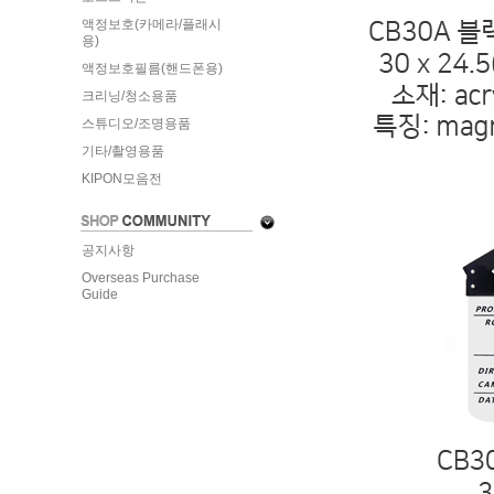
액정보호(카메라/플래시
용)
액정보호필름(핸드폰용)
크리닝/청소용품
스튜디오/조명용품
기타/촬영용품
KIPON모음전
공지사항
Overseas Purchase
Guide