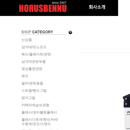
신상품
삼각대/모노포드
헤드/플레이트/관련
삼각대관련부품
영상촬영관련
렌즈
필터/관련용품
스트랩/핸드그립
엄지그립
카메라제습보관함
플래시/포터블링플래시
플래시디퓨져/핫슈커버/
수평계/코드/스탠드