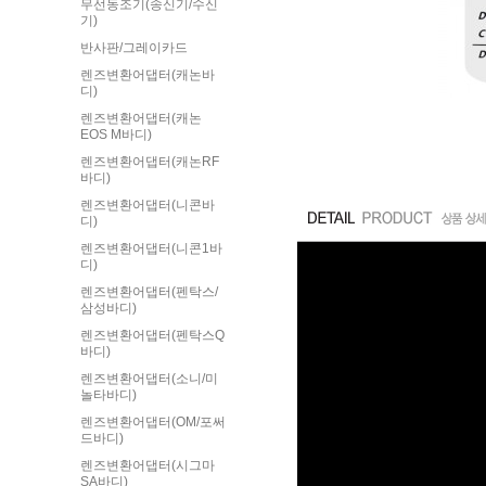
무선동조기(송신기/수신
기)
반사판/그레이카드
렌즈변환어댑터(캐논바
디)
렌즈변환어댑터(캐논
EOS M바디)
렌즈변환어댑터(캐논RF
바디)
렌즈변환어댑터(니콘바
디)
렌즈변환어댑터(니콘1바
디)
렌즈변환어댑터(펜탁스/
삼성바디)
렌즈변환어댑터(펜탁스Q
바디)
렌즈변환어댑터(소니/미
놀타바디)
렌즈변환어댑터(OM/포써
드바디)
렌즈변환어댑터(시그마
SA바디)