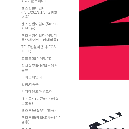
비C마운트바디)
렌즈변환어댑터
(F3,EX3,1/2,1/3,FZ캠코
더용)
렌즈변환어댑터(Scarlet-
X바디용)
렌즈변환어댑터(어댑터
튜브/하이엔드카메라용)
TELE변환어댑터(EOS-
TELE)
고프로(필터어댑터)
접사링/컨버터/익스텐션
튜브
리버스어댑터
업링/다운링
삼각대렌즈마운트링
렌즈후드(니콘/캐논/펜탁
스호환)
렌즈후드(꽃무늬/범용)
렌즈후드(메탈/고무/사각/
범용)