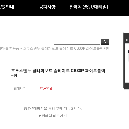
> 호루스벤누 클래퍼보드 슬레이트 CB30P 화이트블랙+펜
기타/촬영용품
호루스벤누 클래퍼보드 슬레이트 CB30P 화이트블랙
+펜
판매가격
19,400
원
총판 / 대리점을 통해 구매 가능합니다.
▶판매처 바로가기