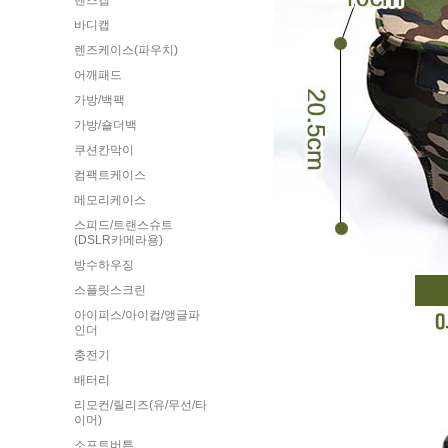
렌즈캡
바디캡
렌즈케이스(파우치)
어깨패드
가방/백팩
가방/숄더백
쿠션칸막이
컴팩트케이스
메모리케이스
스피드/트랜스슈트
(DSLR카메라용)
방수하우징
스플릿스크린
아이피스/아이컵/앵글파
인더
충전기
배터리
리모컨/릴리즈(유/무선/타
이머)
소프트버튼