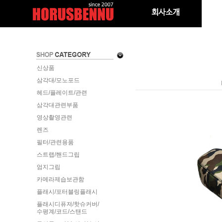
신상품
삼각대/모노포드
헤드/플레이트/관련
삼각대관련부품
영상촬영관련
렌즈
필터/관련용품
스트랩/핸드그립
엄지그립
카메라제습보관함
플래시/포터블링플래시
플래시디퓨져/핫슈커버/
수평계/코드/스탠드