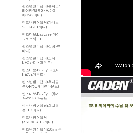
렌즈변환어댑터(콘탁스/
라이카/리코GXR/마미
야/M42바디)
렌즈변환어댑터(파나소
닉G1/GH1바디)
렌즈터보/BavEyes(마이
크로포써드)
렌즈변환어댑터(삼성NX
바디)
렌즈변환어댑터(소니
NEX바디/E마운트)
렌즈터보/BavEyes(소니
NEX/E마운트)
렌즈변환어댑터(후지필
름X-Pro1바디/X마운트)
렌즈터보/BavEyes(후지
X-Pro1/X마운트)
렌즈변환어댑터(후지필
름GFX바디)
렌즈변환어댑터
(XAPN/TX-1,2바디)
렌즈변환어댑터(16mm무