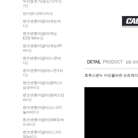
무선동조기(송신기/수신
기)
반사판/그레이카드
렌즈변환어댑터(캐논바
디)
렌즈변환어댑터(캐논
EOS M바디)
렌즈변환어댑터(캐논RF
바디)
렌즈변환어댑터(니콘바
디)
렌즈변환어댑터(니콘1바
디)
호루스벤누 카모플라쥬 슈트케이스 C
렌즈변환어댑터(펜탁스/
삼성바디)
렌즈변환어댑터(펜탁스Q
바디)
렌즈변환어댑터(소니/미
놀타바디)
렌즈변환어댑터(OM/포써
드바디)
렌즈변환어댑터(시그마
SA바디)