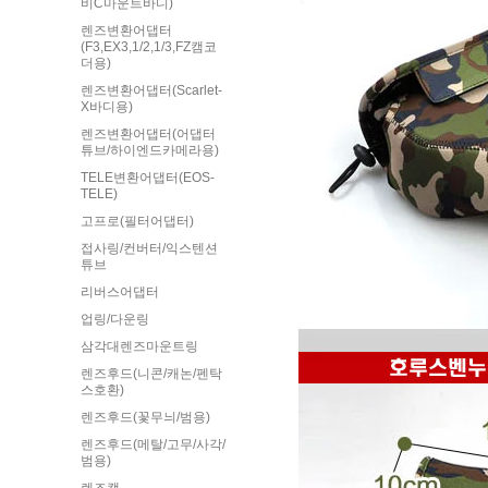
비C마운트바디)
렌즈변환어댑터
(F3,EX3,1/2,1/3,FZ캠코
더용)
렌즈변환어댑터(Scarlet-
X바디용)
렌즈변환어댑터(어댑터
튜브/하이엔드카메라용)
TELE변환어댑터(EOS-
TELE)
고프로(필터어댑터)
접사링/컨버터/익스텐션
튜브
리버스어댑터
업링/다운링
삼각대렌즈마운트링
렌즈후드(니콘/캐논/펜탁
스호환)
렌즈후드(꽃무늬/범용)
렌즈후드(메탈/고무/사각/
범용)