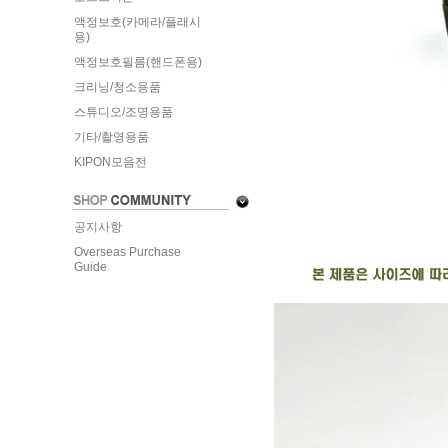
액정보호(카메라/플래시
용)
액정보호필름(핸드폰용)
크리닝/청소용품
스튜디오/조명용품
기타/촬영용품
KIPON모음전
공지사항
Overseas Purchase
Guide