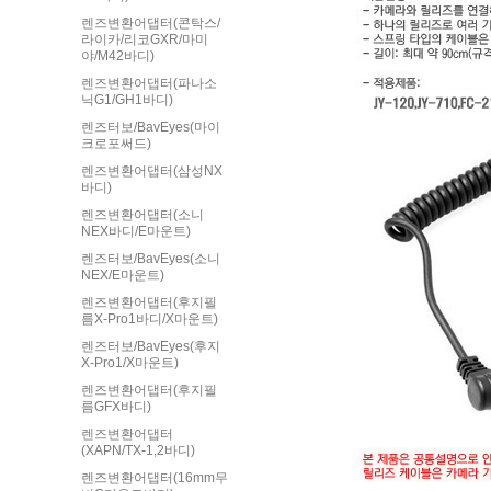
렌즈변환어댑터(콘탁스/
라이카/리코GXR/마미
야/M42바디)
렌즈변환어댑터(파나소
닉G1/GH1바디)
렌즈터보/BavEyes(마이
크로포써드)
렌즈변환어댑터(삼성NX
바디)
렌즈변환어댑터(소니
NEX바디/E마운트)
렌즈터보/BavEyes(소니
NEX/E마운트)
렌즈변환어댑터(후지필
름X-Pro1바디/X마운트)
렌즈터보/BavEyes(후지
X-Pro1/X마운트)
렌즈변환어댑터(후지필
름GFX바디)
렌즈변환어댑터
(XAPN/TX-1,2바디)
렌즈변환어댑터(16mm무