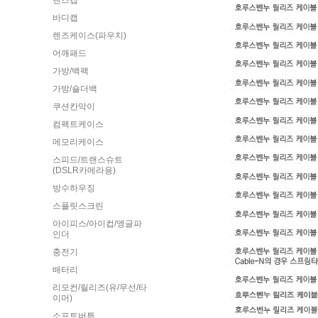
렌즈캡
바디캡
렌즈케이스(파우치)
어깨패드
가방/백팩
가방/숄더백
쿠션칸막이
컴팩트케이스
메모리케이스
스피드/트랜스슈트
(DSLR카메라용)
방수하우징
스플릿스크린
아이피스/아이컵/앵글파
인더
충전기
배터리
리모컨/릴리즈(유/무선/타
이머)
소프트버튼