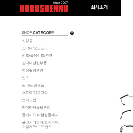
신상품
삼각대/모노포드
헤드/플레이트/관련
삼각대관련부품
영상촬영관련
렌즈
필터/관련용품
스트랩/핸드그립
엄지그립
카메라제습보관함
플래시/포터블링플래시
플래시디퓨져/핫슈커버/
수평계/코드/스탠드