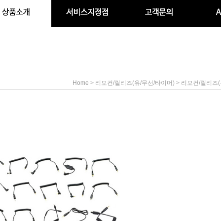
>
>
Home
리모컨/릴리즈(유/무선/타이머)
리모컨/릴리즈(