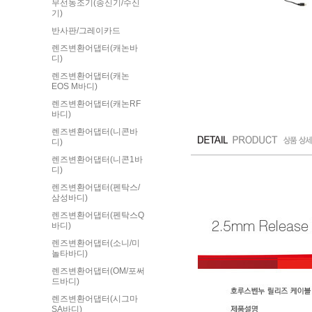
무선동조기(송신기/수신
기)
반사판/그레이카드
렌즈변환어댑터(캐논바
디)
렌즈변환어댑터(캐논
EOS M바디)
렌즈변환어댑터(캐논RF
바디)
렌즈변환어댑터(니콘바
디)
렌즈변환어댑터(니콘1바
디)
렌즈변환어댑터(펜탁스/
삼성바디)
렌즈변환어댑터(펜탁스Q
바디)
렌즈변환어댑터(소니/미
놀타바디)
렌즈변환어댑터(OM/포써
드바디)
렌즈변환어댑터(시그마
SA바디)