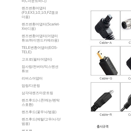
비C마운트바디)
렌즈변환어댑터
(F3,EX3,1/2,1/3,FZ캠코
더용)
렌즈변환어댑터(Scarlet-
X바디용)
렌즈변환어댑터(어댑터
튜브/하이엔드카메라용)
TELE변환어댑터(EOS-
TELE)
고프로(필터어댑터)
접사링/컨버터/익스텐션
튜브
리버스어댑터
업링/다운링
삼각대렌즈마운트링
렌즈후드(니콘/캐논/펜탁
스호환)
렌즈후드(꽃무늬/범용)
렌즈후드(메탈/고무/사각/
범용)