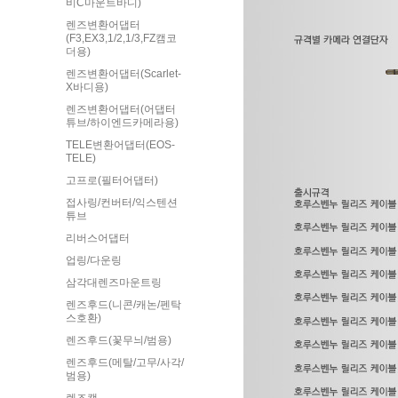
비C마운트바디)
렌즈변환어댑터
(F3,EX3,1/2,1/3,FZ캠코
더용)
렌즈변환어댑터(Scarlet-
X바디용)
렌즈변환어댑터(어댑터
튜브/하이엔드카메라용)
TELE변환어댑터(EOS-
TELE)
고프로(필터어댑터)
접사링/컨버터/익스텐션
튜브
리버스어댑터
업링/다운링
삼각대렌즈마운트링
렌즈후드(니콘/캐논/펜탁
스호환)
렌즈후드(꽃무늬/범용)
렌즈후드(메탈/고무/사각/
범용)