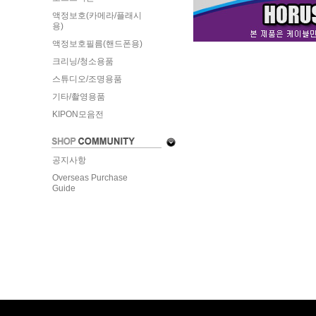
액정보호(카메라/플래시
용)
액정보호필름(핸드폰용)
크리닝/청소용품
스튜디오/조명용품
기타/촬영용품
KIPON모음전
공지사항
Overseas Purchase
Guide