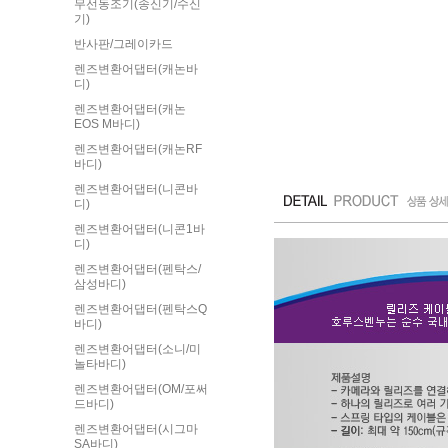
무선동조기(송신기/수신
기)
반사판/그레이카드
렌즈변환어댑터(캐논바
디)
렌즈변환어댑터(캐논
EOS M바디)
렌즈변환어댑터(캐논RF
바디)
렌즈변환어댑터(니콘바
디)
렌즈변환어댑터(니콘1바
디)
렌즈변환어댑터(펜탁스/
삼성바디)
렌즈변환어댑터(펜탁스Q
바디)
렌즈변환어댑터(소니/미
놀타바디)
렌즈변환어댑터(OM/포써
드바디)
렌즈변환어댑터(시그마
SA바디)