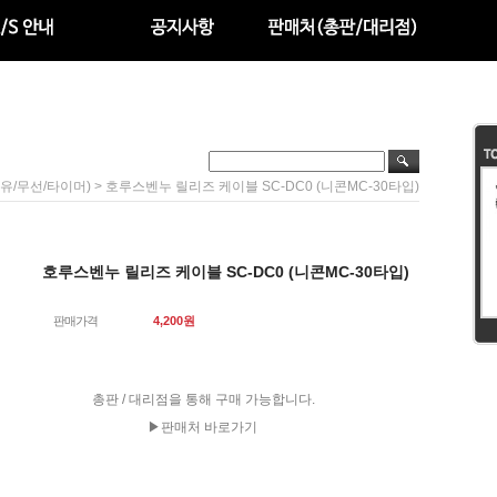
> 호루스벤누 릴리즈 케이블 SC-DC0 (니콘MC-30타입)
유/무선/타이머)
호루스벤누 릴리즈 케이블 SC-DC0 (니콘MC-30타입)
판매가격
4,200
원
총판 / 대리점을 통해 구매 가능합니다.
▶판매처 바로가기