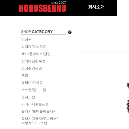
신상품
삼각대/모노포드
헤드/플레이트/관련
삼각대관련부품
영상촬영관련
렌즈
필터/관련용품
스트랩/핸드그립
엄지그립
카메라제습보관함
플래시/포터블링플래시
플래시디퓨져/핫슈커버/
수평계/코드/스탠드