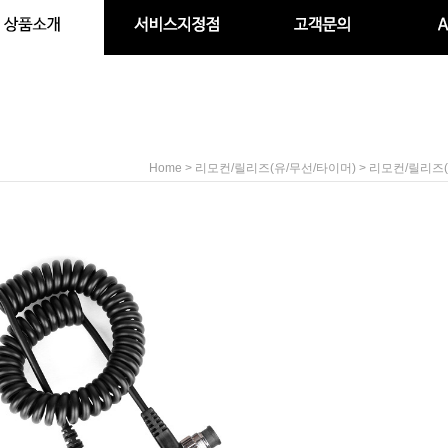
>
>
Home
리모컨/릴리즈(유/무선/타이머)
리모컨/릴리즈(