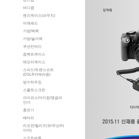
렌즈캡
바디캡
렌즈케이스(파우치)
어깨패드
가방/백팩
가방/숄더백
쿠션칸막이
컴팩트케이스
메모리케이스
스피드/트랜스슈트
(DSLR카메라용)
방수하우징
스플릿스크린
아이피스/아이컵/앵글파
인더
충전기
배터리
리모컨/릴리즈(유/무선/타
이머)
소프트버튼