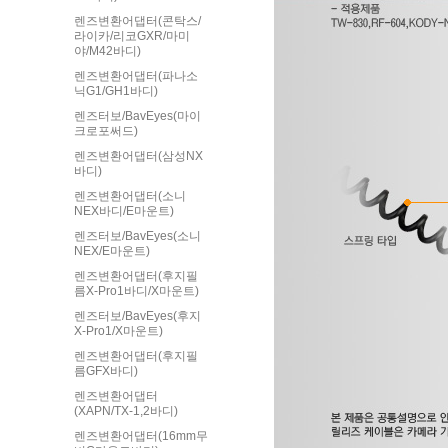
렌즈변환어댑터(콘탁스/
라이카/리코GXR/마미
야/M42바디)
렌즈변환어댑터(파나소
닉G1/GH1바디)
렌즈터보/BavEyes(마이
크로포써드)
렌즈변환어댑터(삼성NX
바디)
렌즈변환어댑터(소니
NEX바디/E마운트)
렌즈터보/BavEyes(소니
NEX/E마운트)
렌즈변환어댑터(후지필
름X-Pro1바디/X마운트)
렌즈터보/BavEyes(후지
X-Pro1/X마운트)
렌즈변환어댑터(후지필
름GFX바디)
렌즈변환어댑터
(XAPN/TX-1,2바디)
렌즈변환어댑터(16mm무