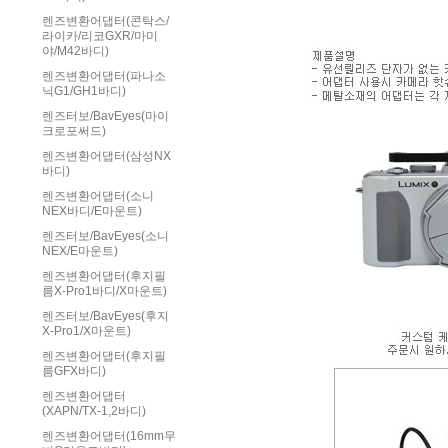
렌즈변환어댑터(콘탁스/
라이카/리코GXR/마미
야/M42바디)
렌즈변환어댑터(파나소
닉G1/GH1바디)
렌즈터보/BavEyes(마이
크로포써드)
렌즈변환어댑터(삼성NX
바디)
렌즈변환어댑터(소니
NEX바디/E마운트)
렌즈터보/BavEyes(소니
NEX/E마운트)
렌즈변환어댑터(후지필
름X-Pro1바디/X마운트)
렌즈터보/BavEyes(후지
X-Pro1/X마운트)
렌즈변환어댑터(후지필
름GFX바디)
렌즈변환어댑터
(XAPN/TX-1,2바디)
렌즈변환어댑터(16mm무