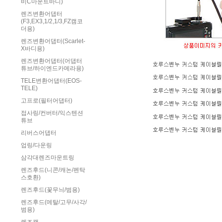
비C마운트바디)
렌즈변환어댑터
(F3,EX3,1/2,1/3,FZ캠코
더용)
렌즈변환어댑터(Scarlet-
X바디용)
렌즈변환어댑터(어댑터
튜브/하이엔드카메라용)
TELE변환어댑터(EOS-
TELE)
고프로(필터어댑터)
접사링/컨버터/익스텐션
튜브
리버스어댑터
업링/다운링
삼각대렌즈마운트링
렌즈후드(니콘/캐논/펜탁
스호환)
렌즈후드(꽃무늬/범용)
렌즈후드(메탈/고무/사각/
범용)