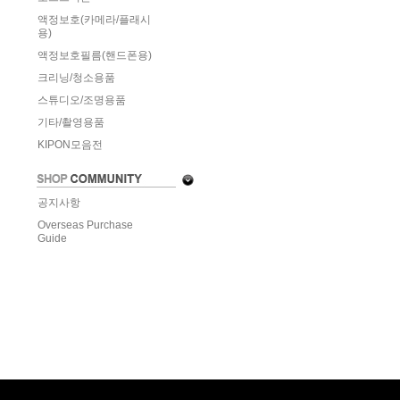
액정보호(카메라/플래시
용)
액정보호필름(핸드폰용)
크리닝/청소용품
스튜디오/조명용품
기타/촬영용품
KIPON모음전
공지사항
Overseas Purchase
Guide