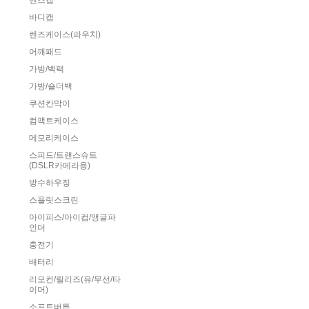
렌즈캡
바디캡
렌즈케이스(파우치)
어깨패드
가방/백팩
가방/숄더백
쿠션칸막이
컴팩트케이스
메모리케이스
스피드/트랜스슈트
(DSLR카메라용)
방수하우징
스플릿스크린
아이피스/아이컵/앵글파
인더
충전기
배터리
리모컨/릴리즈(유/무선/타
이머)
소프트버튼