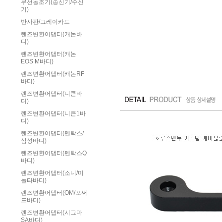
무선동조기(송신기/수신
기)
반사판/그레이카드
렌즈변환어댑터(캐논바
디)
렌즈변환어댑터(캐논
EOS M바디)
렌즈변환어댑터(캐논RF
바디)
렌즈변환어댑터(니콘바
디)
렌즈변환어댑터(니콘1바
디)
렌즈변환어댑터(펜탁스/
삼성바디)
렌즈변환어댑터(펜탁스Q
바디)
렌즈변환어댑터(소니/미
놀타바디)
렌즈변환어댑터(OM/포써
드바디)
렌즈변환어댑터(시그마
SA바디)