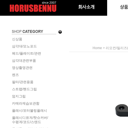
신상품
삼각대/모노포드
>
Home
리모컨/릴리즈(
헤드/플레이트/관련
삼각대관련부품
영상촬영관련
렌즈
필터/관련용품
스트랩/핸드그립
엄지그립
카메라제습보관함
플래시/포터블링플래시
플래시디퓨져/핫슈커버/
수평계/코드/스탠드