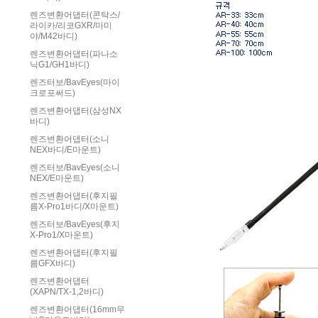
렌즈변환어댑터(콘탁스/
라이카/리코GXR/마미
야/M42바디)
렌즈변환어댑터(파나소
닉G1/GH1바디)
렌즈터보/BavEyes(마이
크로포써드)
렌즈변환어댑터(삼성NX
바디)
렌즈변환어댑터(소니
NEX바디/E마운트)
렌즈터보/BavEyes(소니
NEX/E마운트)
렌즈변환어댑터(후지필
름X-Pro1바디/X마운트)
렌즈터보/BavEyes(후지
X-Pro1/X마운트)
렌즈변환어댑터(후지필
름GFX바디)
렌즈변환어댑터
(XAPN/TX-1,2바디)
렌즈변환어댑터(16mm무