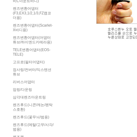
비C마운트바디)
렌즈변환어댑터
(F3,EX3,1/2,1/3,FZ캠코
더용)
렌즈변환어댑터(Scarlet-
X바디용)
렌즈변환어댑터(어댑터
튜브/하이엔드카메라용)
TELE변환어댑터(EOS-
TELE)
고프로(필터어댑터)
접사링/컨버터/익스텐션
튜브
리버스어댑터
업링/다운링
삼각대렌즈마운트링
렌즈후드(니콘/캐논/펜탁
스호환)
렌즈후드(꽃무늬/범용)
렌즈후드(메탈/고무/사각/
범용)