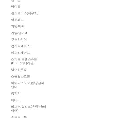
렌즈캡
바디캡
렌즈케이스(파우치)
어깨패드
가방/백팩
가방/숄더백
쿠션칸막이
컴팩트케이스
메모리케이스
스피드/트랜스슈트
(DSLR카메라용)
방수하우징
스플릿스크린
아이피스/아이컵/앵글파
인더
충전기
배터리
리모컨/릴리즈(유/무선/타
이머)
소프트버튼