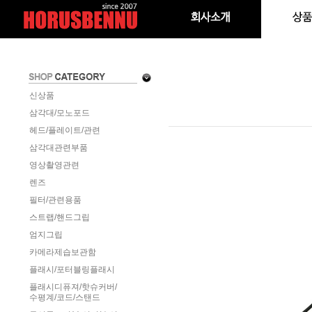
신상품
삼각대/모노포드
헤드/플레이트/관련
삼각대관련부품
영상촬영관련
렌즈
필터/관련용품
스트랩/핸드그립
엄지그립
카메라제습보관함
플래시/포터블링플래시
플래시디퓨져/핫슈커버/
수평계/코드/스탠드