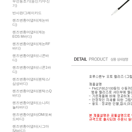
무선동조기(송신기/수신
기)
반사판/그레이카드
렌즈변환어댑터(캐논바
디)
렌즈변환어댑터(캐논
EOS M바디)
렌즈변환어댑터(캐논RF
바디)
렌즈변환어댑터(니콘바
디)
렌즈변환어댑터(니콘1바
디)
렌즈변환어댑터(펜탁스/
삼성바디)
렌즈변환어댑터(펜탁스Q
바디)
렌즈변환어댑터(소니/미
놀타바디)
렌즈변환어댑터(OM/포써
드바디)
렌즈변환어댑터(시그마
SA바디)