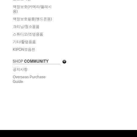
액정보호(카메라/플래시
용)
액정보호필름(핸드폰용)
크리닝/청소용품
스튜디오/조명용품
기타/촬영용품
KIPON모음전
공지사항
Overseas Purchase
Guide