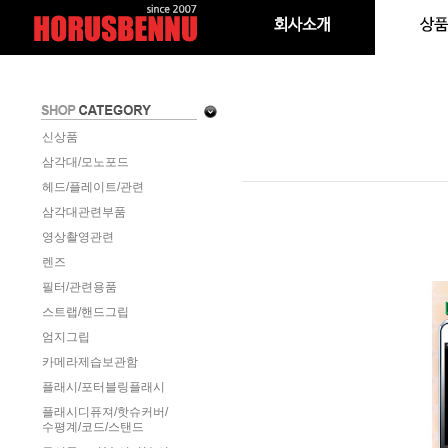
신상품
삼각대/모노포드
헤드/플레이트/관련
삼각대관련부품
영상촬영관련
렌즈
필터/관련용품
스트랩/핸드그립
엄지그립
카메라제습보관함
플래시/포터블링플래시
플래시디퓨져/핫슈커버/
수평계/코드/스탠드