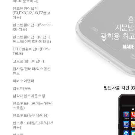
비C마운트바디)
렌즈변환어댑터
(F3,EX3,1/2,1/3,FZ캠코
더용)
렌즈변환어댑터(Scarlet-
X바디용)
렌즈변환어댑터(어댑터
튜브/하이엔드카메라용)
TELE변환어댑터(EOS-
TELE)
고프로(필터어댑터)
접사링/컨버터/익스텐션
튜브
리버스어댑터
업링/다운링
삼각대렌즈마운트링
렌즈후드(니콘/캐논/펜탁
스호환)
렌즈후드(꽃무늬/범용)
렌즈후드(메탈/고무/사각/
범용)