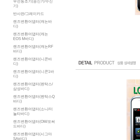
무선동조기(송신기/수신
기)
반사판/그레이카드
렌즈변환어댑터(캐논바
디)
렌즈변환어댑터(캐논
EOS M바디)
렌즈변환어댑터(캐논RF
바디)
렌즈변환어댑터(니콘바
디)
렌즈변환어댑터(니콘1바
디)
렌즈변환어댑터(펜탁스/
삼성바디)
렌즈변환어댑터(펜탁스Q
바디)
렌즈변환어댑터(소니/미
놀타바디)
렌즈변환어댑터(OM/포써
드바디)
렌즈변환어댑터(시그마
SA바디)