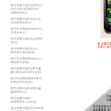
렌즈변환어댑터(콘탁스/
라이카/리코GXR/마미
야/M42바디)
렌즈변환어댑터(파나소
닉G1/GH1바디)
렌즈터보/BavEyes(마이
크로포써드)
렌즈변환어댑터(삼성NX
바디)
렌즈변환어댑터(소니
NEX바디/E마운트)
렌즈터보/BavEyes(소니
NEX/E마운트)
렌즈변환어댑터(후지필
름X-Pro1바디/X마운트)
렌즈터보/BavEyes(후지
X-Pro1/X마운트)
렌즈변환어댑터(후지필
름GFX바디)
렌즈변환어댑터
(XAPN/TX-1,2바디)
렌즈변환어댑터(16mm무