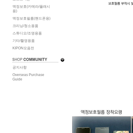
액정보호(카메라/플래시
용)
액정보호필름(핸드폰용)
크리닝/청소용품
스튜디오/조명용품
기타/촬영용품
KIPON모음전
공지사항
Overseas Purchase
Guide