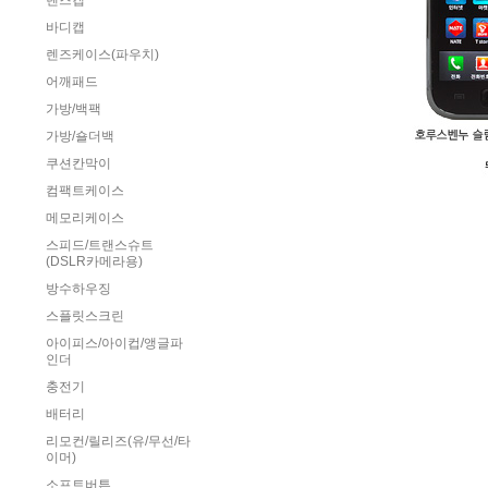
렌즈캡
바디캡
렌즈케이스(파우치)
어깨패드
가방/백팩
가방/숄더백
쿠션칸막이
컴팩트케이스
메모리케이스
스피드/트랜스슈트
(DSLR카메라용)
방수하우징
스플릿스크린
아이피스/아이컵/앵글파
인더
충전기
배터리
리모컨/릴리즈(유/무선/타
이머)
소프트버튼