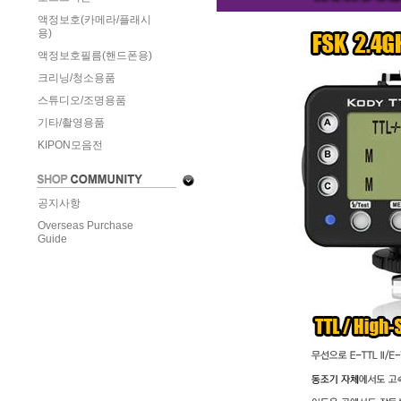
액정보호(카메라/플래시
용)
액정보호필름(핸드폰용)
크리닝/청소용품
스튜디오/조명용품
기타/촬영용품
KIPON모음전
공지사항
Overseas Purchase
Guide