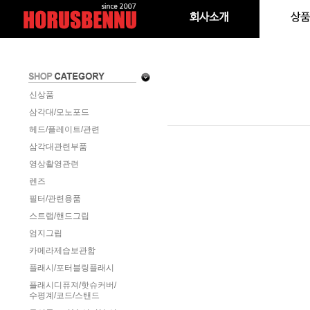
신상품
삼각대/모노포드
헤드/플레이트/관련
삼각대관련부품
영상촬영관련
렌즈
필터/관련용품
스트랩/핸드그립
엄지그립
카메라제습보관함
플래시/포터블링플래시
플래시디퓨져/핫슈커버/
수평계/코드/스탠드