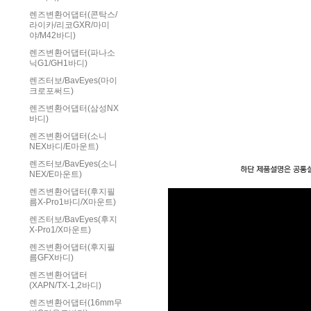
렌즈변환어댑터(콘탁스/
라이카/리코GXR/마미
야/M42바디)
렌즈변환어댑터(파나소
닉G1/GH1바디)
렌즈터보/BavEyes(마이
크로포써드)
렌즈변환어댑터(삼성NX
바디)
렌즈변환어댑터(소니
NEX바디/E마운트)
렌즈터보/BavEyes(소니
NEX/E마운트)
렌즈변환어댑터(후지필
름X-Pro1바디/X마운트)
렌즈터보/BavEyes(후지
X-Pro1/X마운트)
렌즈변환어댑터(후지필
름GFX바디)
렌즈변환어댑터
(XAPN/TX-1,2바디)
렌즈변환어댑터(16mm무