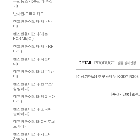
무선동조기(송신기/수신
기)
반사판/그레이카드
렌즈변환어댑터(캐논바
디)
렌즈변환어댑터(캐논
EOS M바디)
렌즈변환어댑터(캐논RF
바디)
렌즈변환어댑터(니콘바
디)
렌즈변환어댑터(니콘1바
디)
[수신기단품] 호루스벤누 KODY-N302 
렌즈변환어댑터(펜탁스/
삼성바디)
렌즈변환어댑터(펜탁스Q
바디)
렌즈변환어댑터(소니/미
놀타바디)
렌즈변환어댑터(OM/포써
드바디)
렌즈변환어댑터(시그마
SA바디)