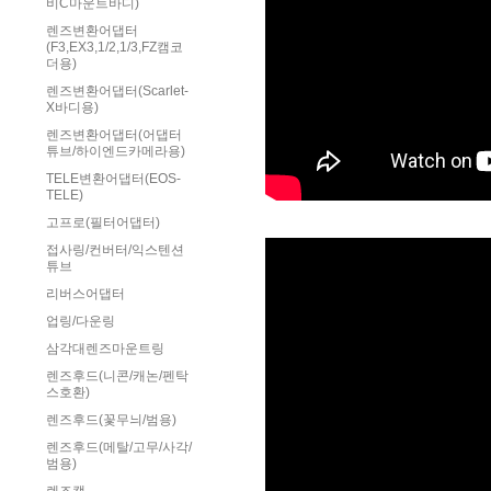
비C마운트바디)
렌즈변환어댑터
(F3,EX3,1/2,1/3,FZ캠코
더용)
렌즈변환어댑터(Scarlet-
X바디용)
렌즈변환어댑터(어댑터
튜브/하이엔드카메라용)
TELE변환어댑터(EOS-
TELE)
고프로(필터어댑터)
접사링/컨버터/익스텐션
튜브
리버스어댑터
업링/다운링
삼각대렌즈마운트링
렌즈후드(니콘/캐논/펜탁
스호환)
렌즈후드(꽃무늬/범용)
렌즈후드(메탈/고무/사각/
범용)