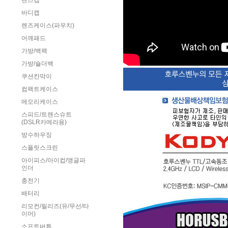
렌즈캡
바디캡
렌즈케이스(파우치)
어깨패드
가방/백팩
가방/숄더백
쿠션칸막이
컴팩트케이스
메모리케이스
스피드/트랜스슈트
(DSLR카메라용)
방수하우징
스플릿스크린
아이피스/아이컵/앵글파
인더
충전기
배터리
리모컨/릴리즈(유/무선/타
이머)
소프트버튼