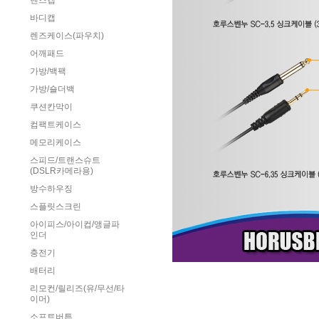
렌즈캡
바디캡
렌즈케이스(파우치)
어깨패드
가방/백팩
가방/숄더백
쿠션칸막이
컴팩트케이스
메모리케이스
스피드/트랜스슈트
(DSLR카메라용)
방수하우징
스플릿스크린
아이피스/아이컵/앵글파
인더
충전기
배터리
리모컨/릴리즈(유/무선/타
이머)
소프트버튼