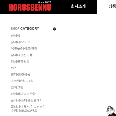
신상품
삼각대/모노포드
헤드/플레이트/관련
삼각대관련부품
영상촬영관련
렌즈
필터/관련용품
스트랩/핸드그립
엄지그립
카메라제습보관함
플래시/포터블링플래시
플래시디퓨져/핫슈커버/
수평계/코드/스탠드