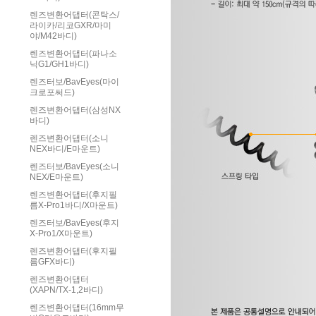
렌즈변환어댑터(콘탁스/
라이카/리코GXR/마미
야/M42바디)
렌즈변환어댑터(파나소
닉G1/GH1바디)
렌즈터보/BavEyes(마이
크로포써드)
렌즈변환어댑터(삼성NX
바디)
렌즈변환어댑터(소니
NEX바디/E마운트)
렌즈터보/BavEyes(소니
NEX/E마운트)
렌즈변환어댑터(후지필
름X-Pro1바디/X마운트)
렌즈터보/BavEyes(후지
X-Pro1/X마운트)
렌즈변환어댑터(후지필
름GFX바디)
렌즈변환어댑터
(XAPN/TX-1,2바디)
렌즈변환어댑터(16mm무