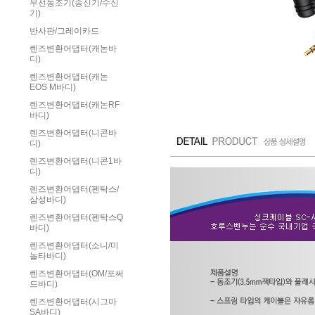
무선동조기(송신기/수신
기)
반사판/그레이카드
렌즈변환어댑터(캐논바
디)
렌즈변환어댑터(캐논
EOS M바디)
렌즈변환어댑터(캐논RF
바디)
렌즈변환어댑터(니콘바
디)
렌즈변환어댑터(니콘1바
디)
렌즈변환어댑터(펜탁스/
삼성바디)
렌즈변환어댑터(펜탁스Q
바디)
렌즈변환어댑터(소니/미
놀타바디)
렌즈변환어댑터(OM/포써
드바디)
렌즈변환어댑터(시그마
SA바디)