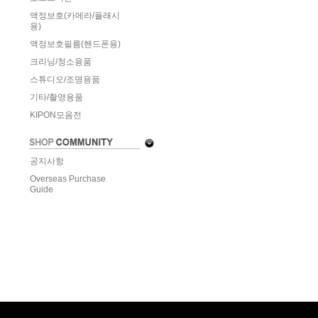
액정보호(카메라/플래시
용)
액정보호필름(핸드폰용)
크리닝/청소용품
스튜디오/조명용품
기타/촬영용품
KIPON모음전
공지사항
Overseas Purchase
Guide