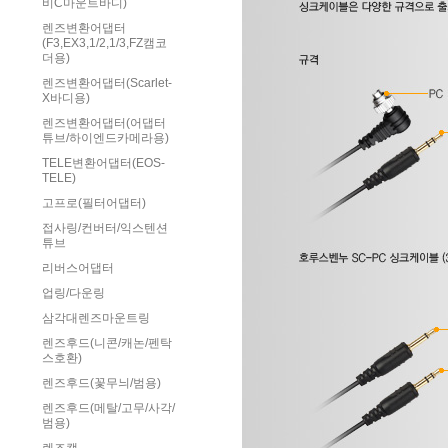
비C마운트바디)
렌즈변환어댑터
(F3,EX3,1/2,1/3,FZ캠코
더용)
렌즈변환어댑터(Scarlet-
X바디용)
렌즈변환어댑터(어댑터
튜브/하이엔드카메라용)
TELE변환어댑터(EOS-
TELE)
고프로(필터어댑터)
접사링/컨버터/익스텐션
튜브
리버스어댑터
업링/다운링
삼각대렌즈마운트링
렌즈후드(니콘/캐논/펜탁
스호환)
렌즈후드(꽃무늬/범용)
렌즈후드(메탈/고무/사각/
범용)