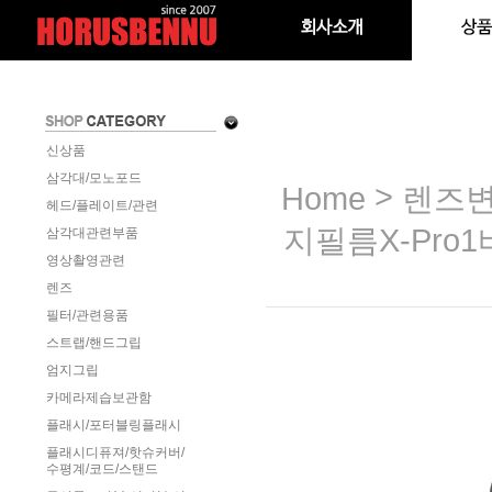
신상품
삼각대/모노포드
>
Home
렌즈변
헤드/플레이트/관련
지필름X-Pro
삼각대관련부품
영상촬영관련
렌즈
필터/관련용품
스트랩/핸드그립
엄지그립
카메라제습보관함
플래시/포터블링플래시
플래시디퓨져/핫슈커버/
수평계/코드/스탠드