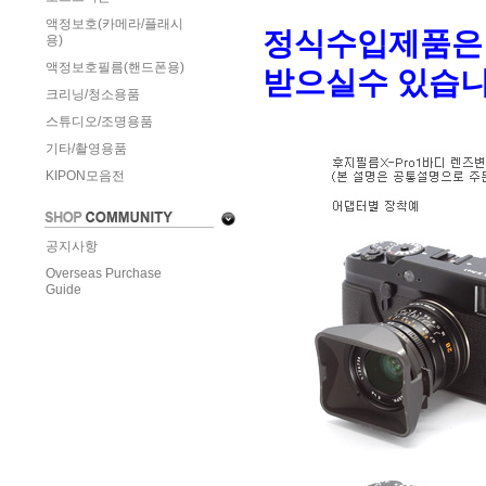
액정보호(카메라/플래시
정식수입제품은
용)
액정보호필름(핸드폰용)
받으실수 있습니
크리닝/청소용품
스튜디오/조명용품
기타/촬영용품
KIPON모음전
공지사항
Overseas Purchase
Guide