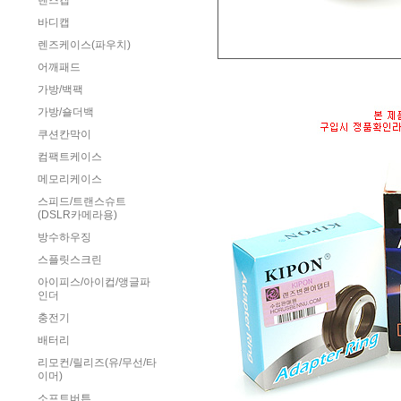
렌즈캡
바디캡
렌즈케이스(파우치)
어깨패드
가방/백팩
가방/숄더백
쿠션칸막이
컴팩트케이스
메모리케이스
스피드/트랜스슈트
(DSLR카메라용)
방수하우징
스플릿스크린
아이피스/아이컵/앵글파
인더
충전기
배터리
리모컨/릴리즈(유/무선/타
이머)
소프트버튼