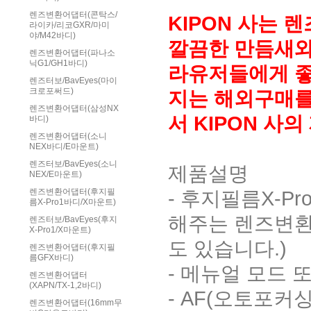
렌즈변환어댑터(콘탁스/
KIPON 사는
라이카/리코GXR/마미
야/M42바디)
깔끔한 만듬새와 
렌즈변환어댑터(파나소
닉G1/GH1바디)
라유저들에게 좋
렌즈터보/BavEyes(마이
크로포써드)
지는 해외구매를
렌즈변환어댑터(삼성NX
서 KIPON 
바디)
렌즈변환어댑터(소니
NEX바디/E마운트)
렌즈터보/BavEyes(소니
제품설명
NEX/E마운트)
- 후지필름X-
렌즈변환어댑터(후지필
름X-Pro1바디/X마운트)
해주는 렌즈변환
렌즈터보/BavEyes(후지
X-Pro1/X마운트)
도 있습니다.)
렌즈변환어댑터(후지필
름GFX바디)
- 메뉴얼 모드
렌즈변환어댑터
(XAPN/TX-1,2바디)
- AF(오토포커
렌즈변환어댑터(16mm무