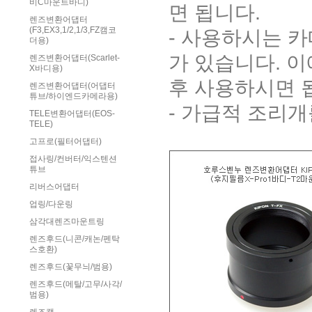
비C마운트바디)
면 됩니다.
렌즈변환어댑터
(F3,EX3,1/2,1/3,FZ캠코
- 사용하시는 
더용)
가 있습니다. 
렌즈변환어댑터(Scarlet-
X바디용)
후 사용하시면 
렌즈변환어댑터(어댑터
튜브/하이엔드카메라용)
- 가급적 조리
TELE변환어댑터(EOS-
TELE)
고프로(필터어댑터)
접사링/컨버터/익스텐션
튜브
리버스어댑터
업링/다운링
삼각대렌즈마운트링
렌즈후드(니콘/캐논/펜탁
스호환)
렌즈후드(꽃무늬/범용)
렌즈후드(메탈/고무/사각/
범용)