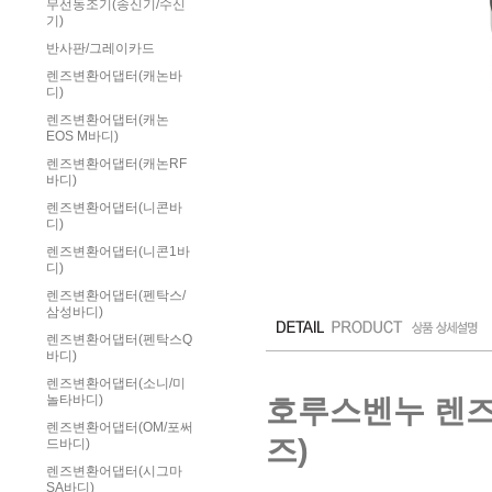
무선동조기(송신기/수신
기)
반사판/그레이카드
렌즈변환어댑터(캐논바
디)
렌즈변환어댑터(캐논
EOS M바디)
렌즈변환어댑터(캐논RF
바디)
렌즈변환어댑터(니콘바
디)
렌즈변환어댑터(니콘1바
디)
렌즈변환어댑터(펜탁스/
삼성바디)
렌즈변환어댑터(펜탁스Q
바디)
렌즈변환어댑터(소니/미
호루스벤누 렌즈변
놀타바디)
렌즈변환어댑터(OM/포써
즈)
드바디)
렌즈변환어댑터(시그마
SA바디)