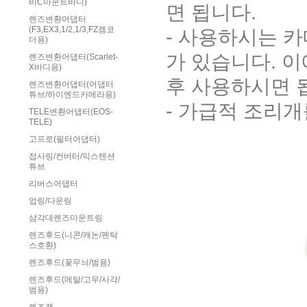
비C마운트바디)
면 됩니다.
렌즈변환어댑터
(F3,EX3,1/2,1/3,FZ캠코
- 사용하시는 
더용)
가 있습니다. 
렌즈변환어댑터(Scarlet-
X바디용)
후 사용하시면 
렌즈변환어댑터(어댑터
튜브/하이엔드카메라용)
- 가급적 조리
TELE변환어댑터(EOS-
TELE)
고프로(필터어댑터)
접사링/컨버터/익스텐션
튜브
리버스어댑터
업링/다운링
삼각대렌즈마운트링
렌즈후드(니콘/캐논/펜탁
스호환)
렌즈후드(꽃무늬/범용)
렌즈후드(메탈/고무/사각/
범용)