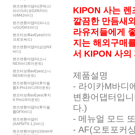
렌즈변환어댑터(콘탁스/
KIPON 사는
라이카/리코GXR/마미
야/M42바디)
깔끔한 만듬새와 
렌즈변환어댑터(파나소
닉G1/GH1바디)
라유저들에게 좋
렌즈터보/BavEyes(마이
크로포써드)
지는 해외구매를
렌즈변환어댑터(삼성NX
서 KIPON 
바디)
렌즈변환어댑터(소니
NEX바디/E마운트)
렌즈터보/BavEyes(소니
제품설명
NEX/E마운트)
- 라이카M바디
렌즈변환어댑터(후지필
름X-Pro1바디/X마운트)
변환어댑터입니다
렌즈터보/BavEyes(후지
X-Pro1/X마운트)
다.)
렌즈변환어댑터(후지필
름GFX바디)
- 메뉴얼 모드
렌즈변환어댑터
(XAPN/TX-1,2바디)
- AF(오토포커
렌즈변환어댑터(16mm무