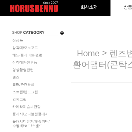
신상품
삼각대/모노포드
>
Home
렌즈변
헤드/플레이트/관련
환어댑터(콘탁스
삼각대관련부품
영상촬영관련
렌즈
필터/관련용품
스트랩/핸드그립
엄지그립
카메라제습보관함
플래시/포터블링플래시
플래시디퓨져/핫슈커버/
수평계/코드/스탠드