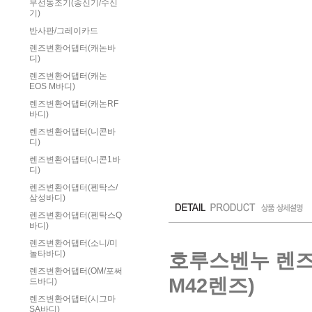
무선동조기(송신기/수신
기)
반사판/그레이카드
렌즈변환어댑터(캐논바
디)
렌즈변환어댑터(캐논
EOS M바디)
렌즈변환어댑터(캐논RF
바디)
렌즈변환어댑터(니콘바
디)
렌즈변환어댑터(니콘1바
디)
렌즈변환어댑터(펜탁스/
삼성바디)
렌즈변환어댑터(펜탁스Q
바디)
렌즈변환어댑터(소니/미
호루스벤누 렌즈변환
놀타바디)
렌즈변환어댑터(OM/포써
M42렌즈)
드바디)
렌즈변환어댑터(시그마
SA바디)