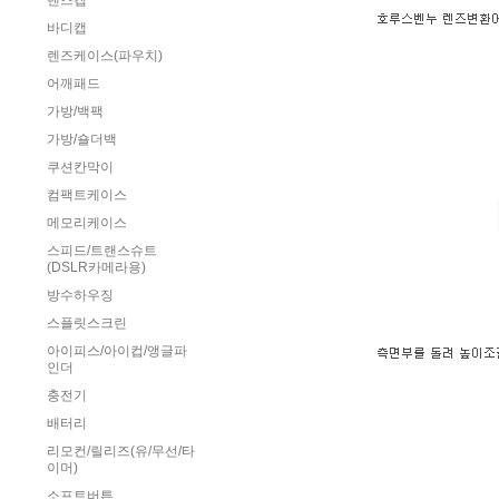
렌즈캡
바디캡
렌즈케이스(파우치)
어깨패드
가방/백팩
가방/숄더백
쿠션칸막이
컴팩트케이스
메모리케이스
스피드/트랜스슈트
(DSLR카메라용)
방수하우징
스플릿스크린
아이피스/아이컵/앵글파
인더
충전기
배터리
리모컨/릴리즈(유/무선/타
이머)
소프트버튼