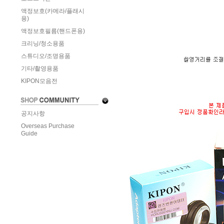
액정보호(카메라/플래시
용)
액정보호필름(핸드폰용)
크리닝/청소용품
스튜디오/조명용품
기타/촬영용품
KIPON모음전
공지사항
Overseas Purchase
Guide