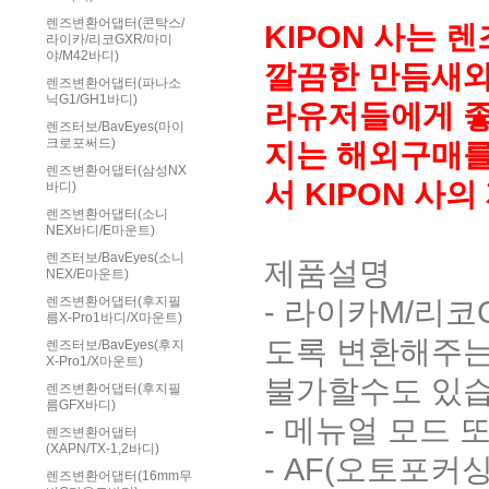
렌즈변환어댑터(콘탁스/
KIPON 사는
라이카/리코GXR/마미
야/M42바디)
깔끔한 만듬새와 
렌즈변환어댑터(파나소
닉G1/GH1바디)
라유저들에게 좋
렌즈터보/BavEyes(마이
크로포써드)
지는 해외구매를
렌즈변환어댑터(삼성NX
서 KIPON 
바디)
렌즈변환어댑터(소니
NEX바디/E마운트)
렌즈터보/BavEyes(소니
제품설명
NEX/E마운트)
- 라이카M/리코
렌즈변환어댑터(후지필
름X-Pro1바디/X마운트)
도록 변환해주는
렌즈터보/BavEyes(후지
X-Pro1/X마운트)
불가할수도 있습
렌즈변환어댑터(후지필
름GFX바디)
- 메뉴얼 모드
렌즈변환어댑터
(XAPN/TX-1,2바디)
- AF(오토포커
렌즈변환어댑터(16mm무