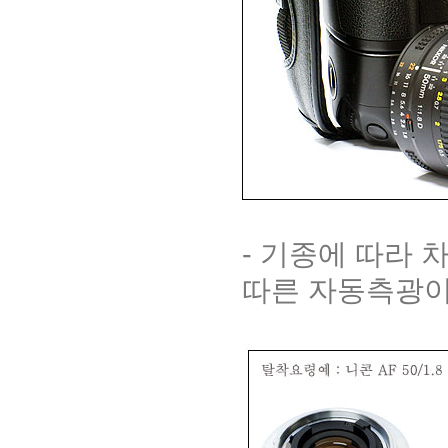
- 기종에 따라 
따른 자동측광이