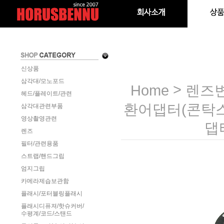
신상품
삼각대/모노포드
>
Home
렌즈변
헤드/플레이트/관련
환어댑터(콘탁스
삼각대관련부품
영상촬영관련
댑
렌즈
필터/관련용품
스트랩/핸드그립
엄지그립
카메라제습보관함
플래시/포터블링플래시
플래시디퓨져/핫슈커버/
수평계/코드/스탠드