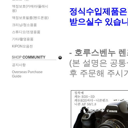
액정보호(카메라/플래시
정식수입제품은
용)
액정보호필름(핸드폰용)
받으실수 있습니
크리닝/청소용품
스튜디오/조명용품
기타/촬영용품
KIPON모음전
- 호루스벤누 
(본 설명은 공
공지사항
후 주문해 주시기
Overseas Purchase
Guide