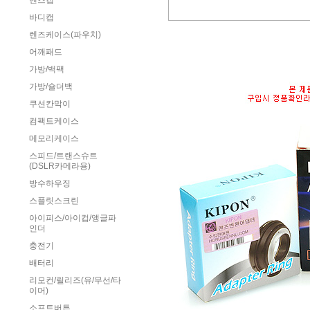
렌즈캡
바디캡
렌즈케이스(파우치)
어깨패드
가방/백팩
가방/숄더백
쿠션칸막이
컴팩트케이스
메모리케이스
스피드/트랜스슈트
(DSLR카메라용)
방수하우징
스플릿스크린
아이피스/아이컵/앵글파
인더
충전기
배터리
리모컨/릴리즈(유/무선/타
이머)
소프트버튼