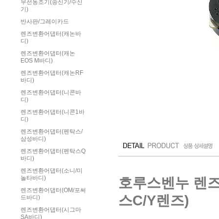
무선동조기(송신기/수신
기)
반사판/그레이카드
렌즈변환어댑터(캐논바
디)
렌즈변환어댑터(캐논
EOS M바디)
렌즈변환어댑터(캐논RF
바디)
렌즈변환어댑터(니콘바
디)
렌즈변환어댑터(니콘1바
디)
렌즈변환어댑터(펜탁스/
삼성바디)
렌즈변환어댑터(펜탁스Q
바디)
렌즈변환어댑터(소니/미
호루스벤누 렌즈변
놀타바디)
렌즈변환어댑터(OM/포써
스C/Y렌즈)
드바디)
렌즈변환어댑터(시그마
SA바디)