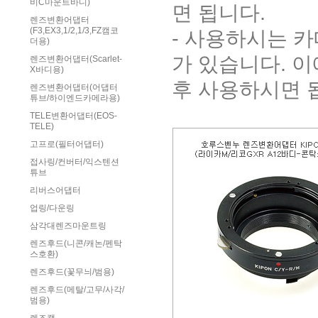
비C마운트바디)
면 됩니다.
렌즈변환어댑터
(F3,EX3,1/2,1/3,FZ캠코
- 사용하시는 
더용)
가 있습니다. 
렌즈변환어댑터(Scarlet-
X바디용)
후 사용하시면 
렌즈변환어댑터(어댑터
튜브/하이엔드카메라용)
TELE변환어댑터(EOS-
TELE)
고프로(필터어댑터)
접사링/컨버터/익스텐션
튜브
리버스어댑터
업링/다운링
삼각대렌즈마운트링
렌즈후드(니콘/캐논/펜탁
스호환)
렌즈후드(꽃무늬/범용)
렌즈후드(메탈/고무/사각/
범용)