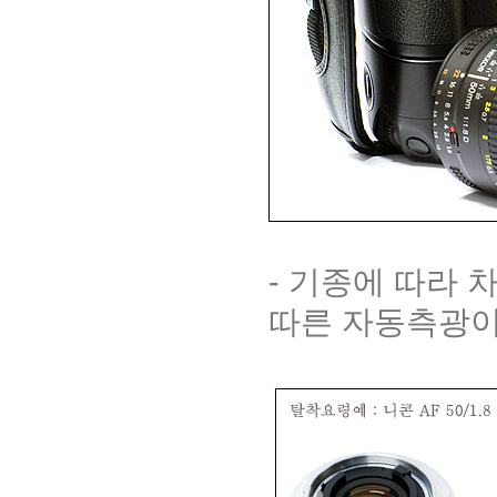
- 기종에 따라 
따른 자동측광이