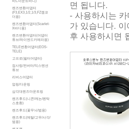
비C마운트바디)
면 됩니다.
렌즈변환어댑터
(F3,EX3,1/2,1/3,FZ캠코
- 사용하시는 
더용)
가 있습니다. 
렌즈변환어댑터(Scarlet-
X바디용)
후 사용하시면 
렌즈변환어댑터(어댑터
튜브/하이엔드카메라용)
TELE변환어댑터(EOS-
TELE)
고프로(필터어댑터)
접사링/컨버터/익스텐션
튜브
리버스어댑터
업링/다운링
삼각대렌즈마운트링
렌즈후드(니콘/캐논/펜탁
스호환)
렌즈후드(꽃무늬/범용)
렌즈후드(메탈/고무/사각/
범용)