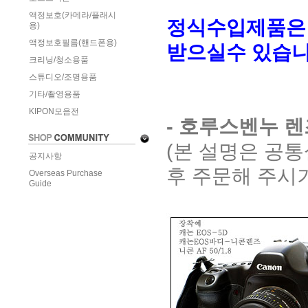
액정보호(카메라/플래시
정식수입제품은
용)
액정보호필름(핸드폰용)
받으실수 있습니
크리닝/청소용품
스튜디오/조명용품
기타/촬영용품
KIPON모음전
- 호루스벤누 
(본 설명은 공
공지사항
후 주문해 주시기
Overseas Purchase
Guide