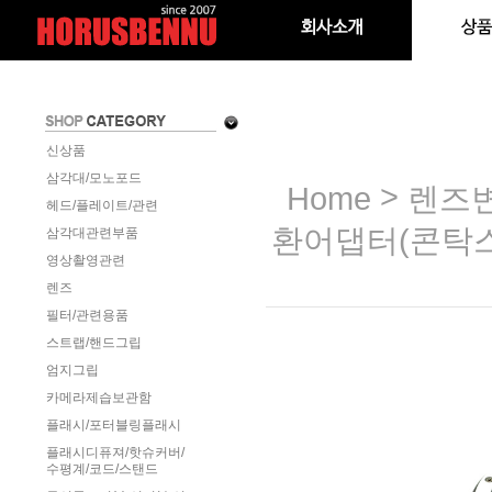
신상품
삼각대/모노포드
>
Home
렌즈변
헤드/플레이트/관련
환어댑터(콘탁스
삼각대관련부품
영상촬영관련
렌즈
필터/관련용품
스트랩/핸드그립
엄지그립
카메라제습보관함
플래시/포터블링플래시
플래시디퓨져/핫슈커버/
수평계/코드/스탠드