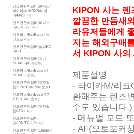
렌즈변환어댑터(콘탁스/
KIPON 사는
라이카/리코GXR/마미
야/M42바디)
깔끔한 만듬새와 
렌즈변환어댑터(파나소
닉G1/GH1바디)
라유저들에게 좋
렌즈터보/BavEyes(마이
크로포써드)
지는 해외구매를
렌즈변환어댑터(삼성NX
서 KIPON 
바디)
렌즈변환어댑터(소니
NEX바디/E마운트)
렌즈터보/BavEyes(소니
제품설명
NEX/E마운트)
- 라이카M/리
렌즈변환어댑터(후지필
름X-Pro1바디/X마운트)
환해주는 렌즈변
렌즈터보/BavEyes(후지
X-Pro1/X마운트)
수도 있습니다.)
렌즈변환어댑터(후지필
름GFX바디)
- 메뉴얼 모드
렌즈변환어댑터
(XAPN/TX-1,2바디)
- AF(오토포커
렌즈변환어댑터(16mm무