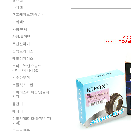
렌즈캡
바디캡
렌즈케이스(파우치)
어깨패드
가방/백팩
가방/숄더백
쿠션칸막이
컴팩트케이스
메모리케이스
스피드/트랜스슈트
(DSLR카메라용)
방수하우징
스플릿스크린
아이피스/아이컵/앵글파
인더
충전기
배터리
리모컨/릴리즈(유/무선/타
이머)
소프트버튼