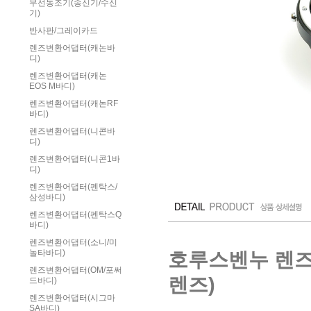
무선동조기(송신기/수신
기)
반사판/그레이카드
렌즈변환어댑터(캐논바
디)
렌즈변환어댑터(캐논
EOS M바디)
렌즈변환어댑터(캐논RF
바디)
렌즈변환어댑터(니콘바
디)
렌즈변환어댑터(니콘1바
디)
렌즈변환어댑터(펜탁스/
삼성바디)
렌즈변환어댑터(펜탁스Q
바디)
렌즈변환어댑터(소니/미
호루스벤누 렌즈변
놀타바디)
렌즈변환어댑터(OM/포써
렌즈)
드바디)
렌즈변환어댑터(시그마
SA바디)