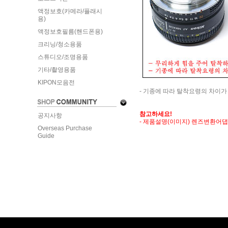
액정보호(카메라/플래시
용)
액정보호필름(핸드폰용)
크리닝/청소용품
스튜디오/조명용품
기타/촬영용품
KIPON모음전
- 기종에 따라 탈착요령의 차이가
참고하세요!
공지사항
- 제품설명(이미지) 렌즈변환어
Overseas Purchase
Guide