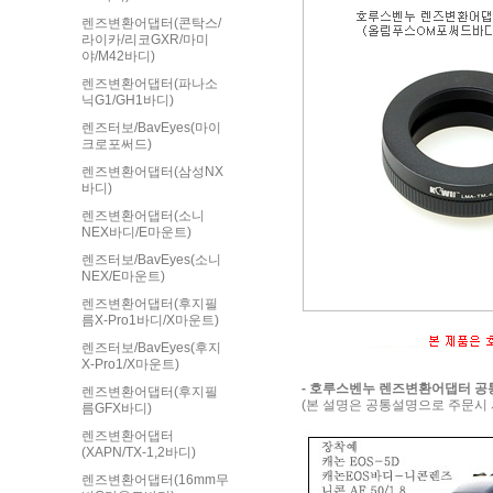
렌즈변환어댑터(콘탁스/
라이카/리코GXR/마미
야/M42바디)
렌즈변환어댑터(파나소
닉G1/GH1바디)
렌즈터보/BavEyes(마이
크로포써드)
렌즈변환어댑터(삼성NX
바디)
렌즈변환어댑터(소니
NEX바디/E마운트)
렌즈터보/BavEyes(소니
NEX/E마운트)
렌즈변환어댑터(후지필
름X-Pro1바디/X마운트)
렌즈터보/BavEyes(후지
X-Pro1/X마운트)
- 호루스벤누 렌즈변환어댑터 
렌즈변환어댑터(후지필
(본 설명은 공통설명으로 주문시
름GFX바디)
렌즈변환어댑터
(XAPN/TX-1,2바디)
렌즈변환어댑터(16mm무