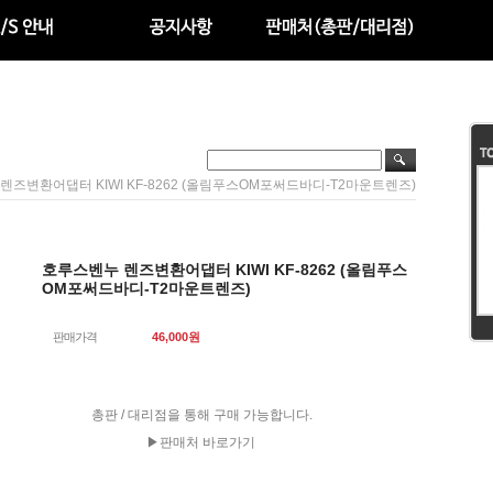
렌즈변환어댑터 KIWI KF-8262 (올림푸스OM포써드바디-T2마운트렌즈)
호루스벤누 렌즈변환어댑터 KIWI KF-8262 (올림푸스
OM포써드바디-T2마운트렌즈)
판매가격
46,000
원
총판 / 대리점을 통해 구매 가능합니다.
▶판매처 바로가기