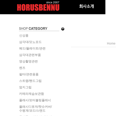
신상품
삼각대/모노포드
Home
헤드/플레이트/관련
삼각대관련부품
영상촬영관련
렌즈
필터/관련용품
스트랩/핸드그립
엄지그립
카메라제습보관함
플래시/포터블링플래시
플래시디퓨져/핫슈커버/
수평계/코드/스탠드