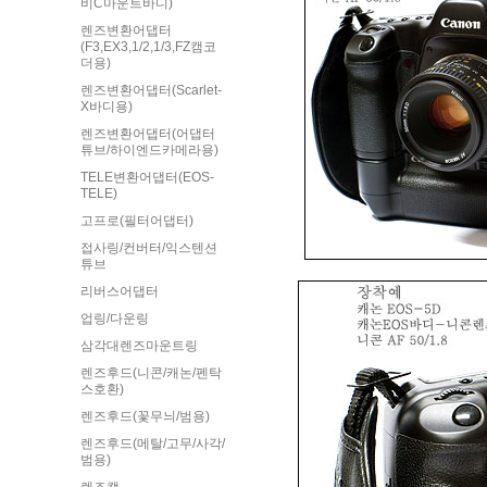
비C마운트바디)
렌즈변환어댑터
(F3,EX3,1/2,1/3,FZ캠코
더용)
렌즈변환어댑터(Scarlet-
X바디용)
렌즈변환어댑터(어댑터
튜브/하이엔드카메라용)
TELE변환어댑터(EOS-
TELE)
고프로(필터어댑터)
접사링/컨버터/익스텐션
튜브
리버스어댑터
업링/다운링
삼각대렌즈마운트링
렌즈후드(니콘/캐논/펜탁
스호환)
렌즈후드(꽃무늬/범용)
렌즈후드(메탈/고무/사각/
범용)