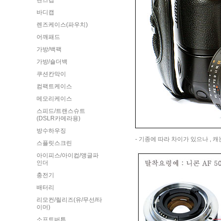
렌즈캡
바디캡
렌즈케이스(파우치)
어깨패드
가방/백팩
가방/숄더백
쿠션칸막이
컴팩트케이스
메모리케이스
스피드/트랜스슈트
(DSLR카메라용)
방수하우징
- 기종에 따라 차이가 있으나 , 
스플릿스크린
아이피스/아이컵/앵글파
인더
충전기
배터리
리모컨/릴리즈(유/무선/타
이머)
소프트버튼