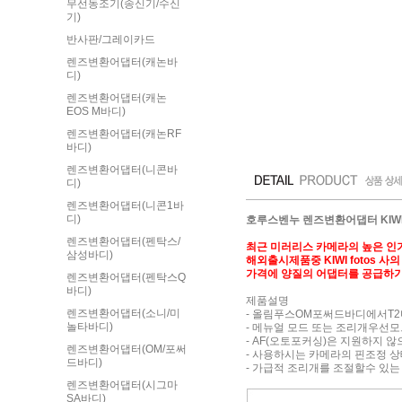
무선동조기(송신기/수신
기)
반사판/그레이카드
렌즈변환어댑터(캐논바
디)
렌즈변환어댑터(캐논
EOS M바디)
렌즈변환어댑터(캐논RF
바디)
렌즈변환어댑터(니콘바
디)
렌즈변환어댑터(니콘1바
디)
호루스벤누 렌즈변환어댑터 KIWI
렌즈변환어댑터(펜탁스/
최근 미러리스 카메라의 높은 인
삼성바디)
해외출시제품중 KIWI foto
가격에 양질의 어댑터를 공급하기 
렌즈변환어댑터(펜탁스Q
바디)
제품설명
렌즈변환어댑터(소니/미
- 올림푸스OM포써드바디에서T2
놀타바디)
- 메뉴얼 모드 또는 조리개우선
- AF(오토포커싱)은 지원하지 
렌즈변환어댑터(OM/포써
- 사용하시는 카메라의 핀조정 상
드바디)
- 가급적 조리개를 조절할수 있
렌즈변환어댑터(시그마
SA바디)