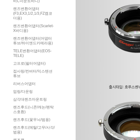
비C마운트바디)
렌즈변환어댑터
(F3,EX3,1/2,1/3,FZ캠코
더용)
렌즈변환어댑터(Scarlet-
X바디용)
렌즈변환어댑터(어댑터
튜브/하이엔드카메라용)
TELE변환어댑터(EOS-
TELE)
고프로(필터어댑터)
접사링/컨버터/익스텐션
튜브
리버스어댑터
업링/다운링
삼각대렌즈마운트링
렌즈후드(니콘/캐논/펜탁
스호환)
렌즈후드(꽃무늬/범용)
렌즈후드(메탈/고무/사각/
범용)