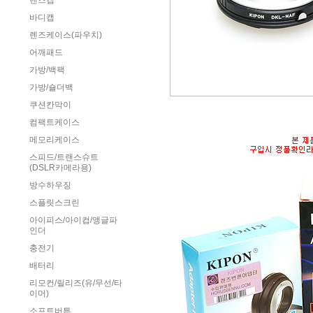
렌즈캡
바디캡
렌즈케이스(파우치)
어깨패드
가방/백팩
가방/숄더백
쿠션칸막이
컴팩트케이스
메모리케이스
스피드/트랜스슈트
(DSLR카메라용)
방수하우징
스플릿스크린
아이피스/아이컵/앵글파
인더
충전기
배터리
리모컨/릴리즈(유/무선/타
이머)
소프트버튼