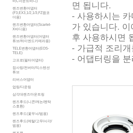
비C마운트바디)
면 됩니다.
렌즈변환어댑터
(F3,EX3,1/2,1/3,FZ캠코
- 사용하시는 
더용)
가 있습니다. 
렌즈변환어댑터(Scarlet-
X바디용)
후 사용하시면 
렌즈변환어댑터(어댑터
튜브/하이엔드카메라용)
- 가급적 조리
TELE변환어댑터(EOS-
TELE)
- 어댑터링을 
고프로(필터어댑터)
접사링/컨버터/익스텐션
튜브
리버스어댑터
업링/다운링
삼각대렌즈마운트링
렌즈후드(니콘/캐논/펜탁
스호환)
렌즈후드(꽃무늬/범용)
렌즈후드(메탈/고무/사각/
범용)