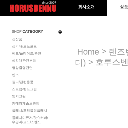
신상품
삼각대/모노포드
>
Home
렌즈
헤드/플레이트/관련
> 호루스벤
디)
삼각대관련부품
영상촬영관련
렌즈
필터/관련용품
스트랩/핸드그립
엄지그립
카메라제습보관함
플래시/포터블링플래시
플래시디퓨져/핫슈커버/
수평계/코드/스탠드