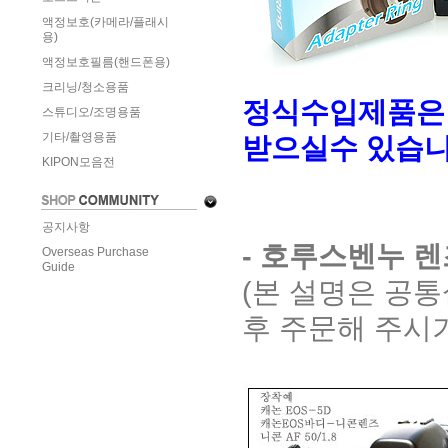
액정보호(카메라/플래시
용)
액정보호필름(핸드폰용)
크리닝/청소용품
정식수입제품은
스튜디오/조명용품
기타/촬영용품
받으실수 있습니
KIPON모음전
공지사항
- 호루스벤누 
Overseas Purchase
Guide
(본 설명은 공
후 주문해 주시기