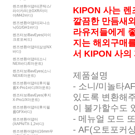
렌즈변환어댑터(콘탁스/
KIPON 사는
라이카/리코GXR/마미
야/M42바디)
깔끔한 만듬새와 
렌즈변환어댑터(파나소
닉G1/GH1바디)
라유저들에게 좋
렌즈터보/BavEyes(마이
크로포써드)
지는 해외구매를
렌즈변환어댑터(삼성NX
서 KIPON 
바디)
렌즈변환어댑터(소니
NEX바디/E마운트)
렌즈터보/BavEyes(소니
제품설명
NEX/E마운트)
- 소니/미놀타A
렌즈변환어댑터(후지필
름X-Pro1바디/X마운트)
있도록 변환해주
렌즈터보/BavEyes(후지
X-Pro1/X마운트)
이 불가할수도 
렌즈변환어댑터(후지필
름GFX바디)
- 메뉴얼 모드
렌즈변환어댑터
(XAPN/TX-1,2바디)
- AF(오토포커
렌즈변환어댑터(16mm무