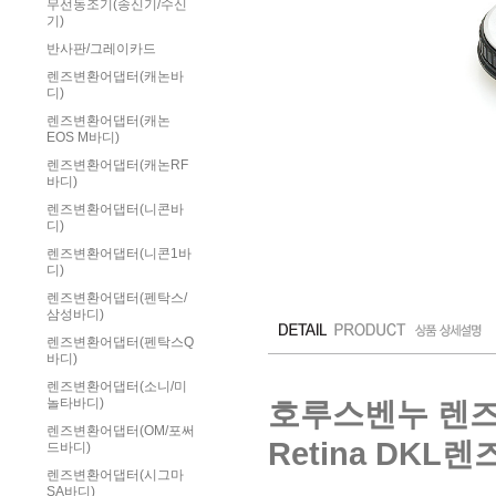
무선동조기(송신기/수신
기)
반사판/그레이카드
렌즈변환어댑터(캐논바
디)
렌즈변환어댑터(캐논
EOS M바디)
렌즈변환어댑터(캐논RF
바디)
렌즈변환어댑터(니콘바
디)
렌즈변환어댑터(니콘1바
디)
렌즈변환어댑터(펜탁스/
삼성바디)
렌즈변환어댑터(펜탁스Q
바디)
렌즈변환어댑터(소니/미
호루스벤누 렌즈변
놀타바디)
렌즈변환어댑터(OM/포써
Retina DKL렌
드바디)
렌즈변환어댑터(시그마
SA바디)