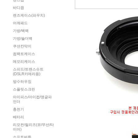
렌즈캡
바디캡
렌즈케이스(파우치)
어깨패드
가방/백팩
가방/숄더백
쿠션칸막이
컴팩트케이스
메모리케이스
스피드/트랜스슈트
(DSLR카메라용)
방수하우징
스플릿스크린
아이피스/아이컵/앵글파
인더
충전기
배터리
리모컨/릴리즈(유/무선/타
이머)
소프트버튼