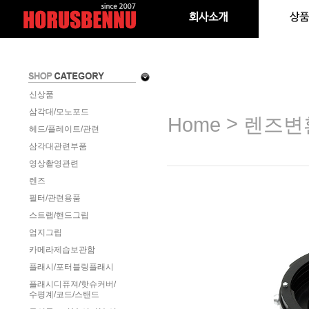
신상품
삼각대/모노포드
>
Home
렌즈변
헤드/플레이트/관련
삼각대관련부품
영상촬영관련
렌즈
필터/관련용품
스트랩/핸드그립
엄지그립
카메라제습보관함
플래시/포터블링플래시
플래시디퓨져/핫슈커버/
수평계/코드/스탠드