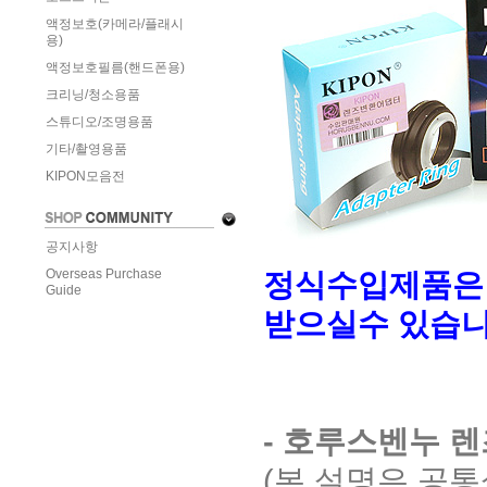
액정보호(카메라/플래시
용)
액정보호필름(핸드폰용)
크리닝/청소용품
스튜디오/조명용품
기타/촬영용품
KIPON모음전
공지사항
정식수입제품은
Overseas Purchase
Guide
받으실수 있습니
- 호루스벤누 
(본 설명은 공