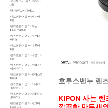
무선동조기(송신기/수신
기)
반사판/그레이카드
렌즈변환어댑터(캐논바
디)
렌즈변환어댑터(캐논
EOS M바디)
렌즈변환어댑터(캐논RF
바디)
렌즈변환어댑터(니콘바
디)
렌즈변환어댑터(니콘1바
디)
렌즈변환어댑터(펜탁스/
삼성바디)
렌즈변환어댑터(펜탁스Q
바디)
호루스벤누 렌즈변
렌즈변환어댑터(소니/미
놀타바디)
렌즈변환어댑터(OM/포써
KIPON 사는
드바디)
렌즈변환어댑터(시그마
깔끔한 만듬새와 
SA바디)