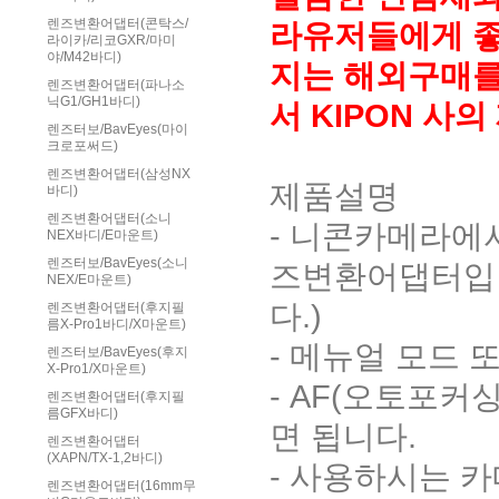
렌즈변환어댑터(콘탁스/
라유저들에게 좋
라이카/리코GXR/마미
야/M42바디)
지는 해외구매를
렌즈변환어댑터(파나소
닉G1/GH1바디)
서 KIPON 
렌즈터보/BavEyes(마이
크로포써드)
렌즈변환어댑터(삼성NX
제품설명
바디)
렌즈변환어댑터(소니
- 니콘카메라에
NEX바디/E마운트)
렌즈터보/BavEyes(소니
즈변환어댑터입니
NEX/E마운트)
다.)
렌즈변환어댑터(후지필
름X-Pro1바디/X마운트)
- 메뉴얼 모드
렌즈터보/BavEyes(후지
X-Pro1/X마운트)
- AF(오토포커
렌즈변환어댑터(후지필
름GFX바디)
면 됩니다.
렌즈변환어댑터
(XAPN/TX-1,2바디)
- 사용하시는 
렌즈변환어댑터(16mm무