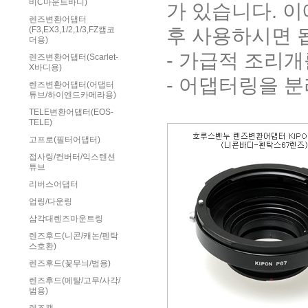
비C마운트바디)
가 있습니다. 
렌즈변환어댑터
후 사용하시면 
(F3,EX3,1/2,1/3,FZ캠코
더용)
- 가급적 조리
렌즈변환어댑터(Scarlet-
X바디용)
- 어댑터링을 
렌즈변환어댑터(어댑터
튜브/하이엔드카메라용)
TELE변환어댑터(EOS-
TELE)
고프로(필터어댑터)
접사링/컨버터/익스텐션
튜브
리버스어댑터
업링/다운링
삼각대렌즈마운트링
렌즈후드(니콘/캐논/펜탁
스호환)
렌즈후드(꽃무늬/범용)
렌즈후드(메탈/고무/사각/
범용)