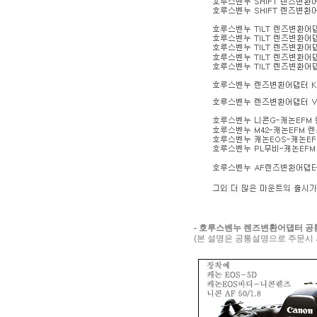
- 호루스벤누 렌즈변환어댑터 
(본 설명은 공통설명으로 주문시