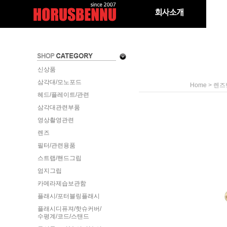
신상품
삼각대/모노포드
>
Home
렌즈
헤드/플레이트/관련
삼각대관련부품
영상촬영관련
렌즈
필터/관련용품
스트랩/핸드그립
엄지그립
카메라제습보관함
플래시/포터블링플래시
플래시디퓨져/핫슈커버/
수평계/코드/스탠드