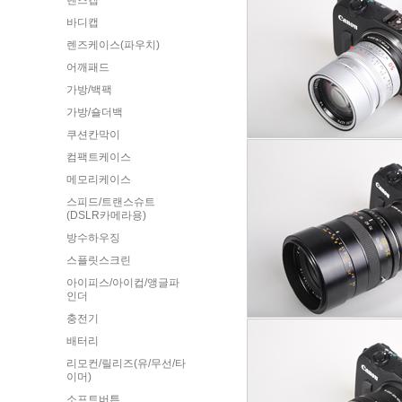
렌즈캡
바디캡
렌즈케이스(파우치)
어깨패드
가방/백팩
가방/숄더백
쿠션칸막이
컴팩트케이스
메모리케이스
스피드/트랜스슈트
(DSLR카메라용)
방수하우징
스플릿스크린
아이피스/아이컵/앵글파
인더
충전기
배터리
리모컨/릴리즈(유/무선/타
이머)
소프트버튼