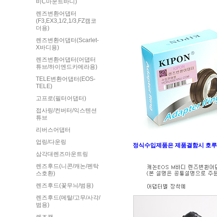
비C마운트바디)
렌즈변환어댑터
(F3,EX3,1/2,1/3,FZ캠코
더용)
렌즈변환어댑터(Scarlet-
X바디용)
렌즈변환어댑터(어댑터
튜브/하이엔드카메라용)
TELE변환어댑터(EOS-
TELE)
고프로(필터어댑터)
접사링/컨버터/익스텐션
튜브
리버스어댑터
업링/다운링
정식수입제품은 제품결함시 호루
삼각대렌즈마운트링
렌즈후드(니콘/캐논/펜탁
스호환)
렌즈후드(꽃무늬/범용)
렌즈후드(메탈/고무/사각/
범용)