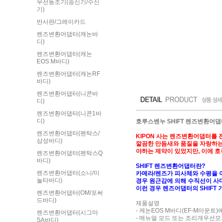
무선동조기(송신기/수신
기)
반사판/그레이카드
렌즈변환어댑터(캐논바
디)
렌즈변환어댑터(캐논
EOS M바디)
렌즈변환어댑터(캐논RF
바디)
렌즈변환어댑터(니콘바
디)
렌즈변환어댑터(니콘1바
디)
호루스벤누 SHIFT 렌즈변환어댑터
렌즈변환어댑터(펜탁스/
KIPON 사는 렌즈변환어댑터를
삼성바디)
깔끔한 만듬새와 품질을 자랑하는
야하는 제약이 있었지만, 이에 
렌즈변환어댑터(펜탁스Q
바디)
SHIFT 렌즈변환어댑터란?
렌즈변환어댑터(소니/미
카메라/렌즈가 피사체와 수평을 
놀타바디)
경우 원근감에 의해 수직선이 사
이런 경우 렌즈어댑터의 SHIFT
렌즈변환어댑터(OM/포써
드바디)
제품설명
- 캐논EOS M바디(EF-M마
렌즈변환어댑터(시그마
- 메뉴얼 모드 또는 조리개우선
SA바디)