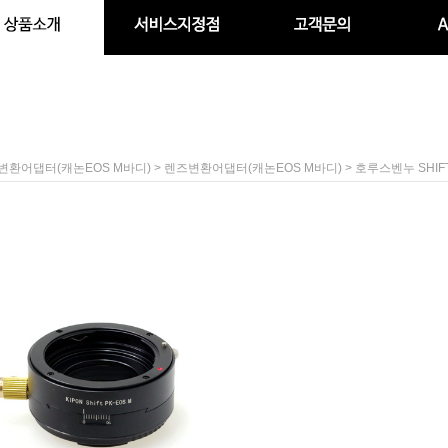
>
> 호루스벤누 SHIF
변환어댑터(캐논EOS M바디)
렌즈변환어댑터(캐논EOS M바디)